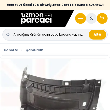
Desi / hacim sınırını aşan kaporta parçalarında taşıma bedeli alıcıya
2000 TL VE ÜZERİ TÜM SİPARİŞLERDE ÜCRETSİZ KARGO AVANTAJI
yansıtılmaktadır.
ARA
Kaporta
Çamurluk