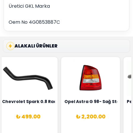
Üretici GKL Marka
Oem No 4G0853887C
ALAKALI ÜRÜNLER
rka 1628HN-0258010081
 Şarj Alternatörü Valeo Marka 05E903018G
Chevrolet Spark 0.8 Radyatör Üst Hortumu Rapro Marka 
Opel Astra G 98- Sağ Stop La
Pe
₺ 499.00
₺ 2,200.00