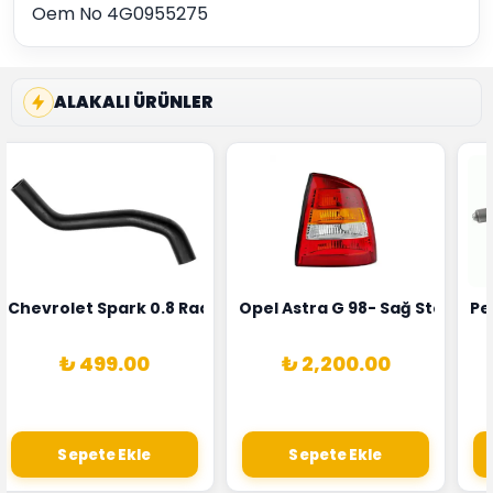
Oem No 4G0955275
ALAKALI ÜRÜNLER
rka 1628HN-0258010081
 Şarj Alternatörü Valeo Marka 05E903018G
Chevrolet Spark 0.8 Radyatör Üst Hortumu Rapro Marka 
Opel Astra G 98- Sağ Stop La
Pe
₺ 499.00
₺ 2,200.00
Sepete Ekle
Sepete Ekle