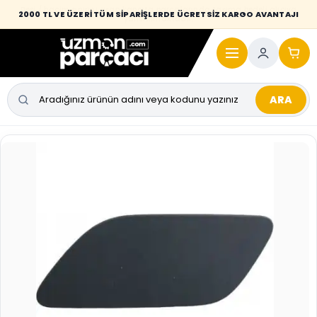
Desi / hacim sınırını aşan kaporta parçalarında taşıma bedeli alıcıya
2000 TL VE ÜZERİ TÜM SİPARİŞLERDE ÜCRETSİZ KARGO AVANTAJI
yansıtılmaktadır.
ARA