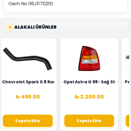
Oem No 06J117021D
ALAKALI ÜRÜNLER
rka 1628HN-0258010081
 Şarj Alternatörü Valeo Marka 05E903018G
Chevrolet Spark 0.8 Radyatör Üst Hortumu Rapro Marka 
Opel Astra G 98- Sağ Stop La
Pe
₺ 499.00
₺ 2,200.00
Sepete Ekle
Sepete Ekle