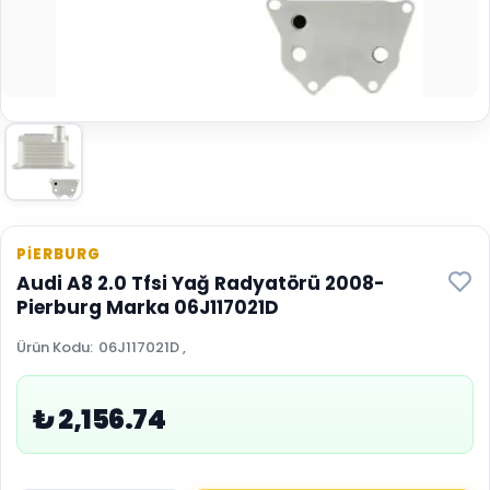
PİERBURG
Audi A8 2.0 Tfsi Yağ Radyatörü 2008-
Pierburg Marka 06J117021D
Ürün Kodu
:
06J117021D ,
₺ 2,156.74