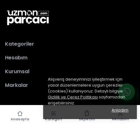
Kategoriler
Hesabım
Kurumsal
Alışveriş deneyiminizi iyileştirmek için
Markalar
yasal düzenlemelere uygun çerezler
(cookies) kullanıyoruz. Detaylı bilgiye
Gizlilik ve Çerez Politikası
sayfamızdan
erişebilirsiniz.
Anladım
Anasayfa
Kategori
Sepetim
Hesabım
epiked.com
tarafından dizayn edilmiştir.