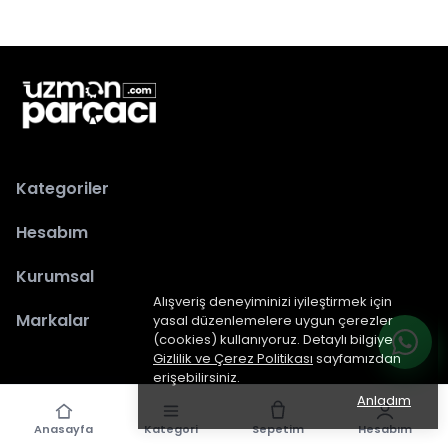
Kategoriler
Hesabım
Kurumsal
Alışveriş deneyiminizi iyileştirmek için
Markalar
yasal düzenlemelere uygun çerezler
(cookies) kullanıyoruz. Detaylı bilgiye
Gizlilik ve Çerez Politikası
sayfamızdan
erişebilirsiniz.
Anladım
Anasayfa
Kategori
Sepetim
Hesabım
epiked.com
tarafından dizayn edilmiştir.