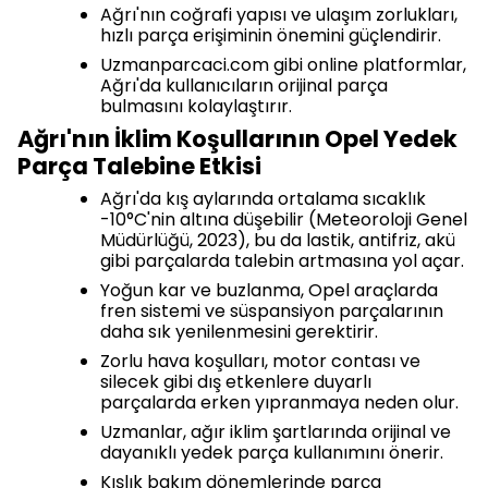
Ağrı'nın coğrafi yapısı ve ulaşım zorlukları,
hızlı parça erişiminin önemini güçlendirir.
Uzmanparcaci.com gibi online platformlar,
Ağrı'da kullanıcıların orijinal parça
bulmasını kolaylaştırır.
Ağrı'nın İklim Koşullarının Opel Yedek
Parça Talebine Etkisi
Ağrı'da kış aylarında ortalama sıcaklık
-10°C'nin altına düşebilir (Meteoroloji Genel
Müdürlüğü, 2023), bu da lastik, antifriz, akü
gibi parçalarda talebin artmasına yol açar.
Yoğun kar ve buzlanma, Opel araçlarda
fren sistemi ve süspansiyon parçalarının
daha sık yenilenmesini gerektirir.
Zorlu hava koşulları, motor contası ve
silecek gibi dış etkenlere duyarlı
parçalarda erken yıpranmaya neden olur.
Uzmanlar, ağır iklim şartlarında orijinal ve
dayanıklı yedek parça kullanımını önerir.
Kışlık bakım dönemlerinde parça