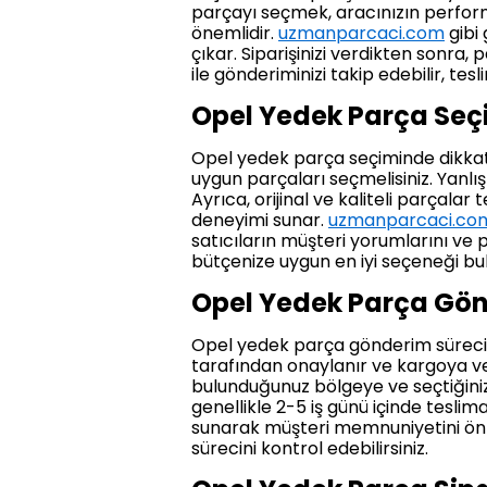
parçayı seçmek, aracınızın performa
önemlidir.
uzmanparcaci.com
gibi 
çıkar. Siparişinizi verdikten sonra, 
ile gönderiminizi takip edebilir, tesl
Opel Yedek Parça Seç
Opel yedek parça seçiminde dikkat 
uygun parçaları seçmelisiniz. Yanlış
Ayrıca, orijinal ve kaliteli parçalar
deneyimi sunar.
uzmanparcaci.co
satıcıların müşteri yorumlarını ve
bütçenize uygun en iyi seçeneği bula
Opel Yedek Parça Gönd
Opel yedek parça gönderim süreci, si
tarafından onaylanır ve kargoya veri
bulunduğunuz bölgeye ve seçtiğiniz 
genellikle 2-5 iş günü içinde teslim
sunarak müşteri memnuniyetini ön pl
sürecini kontrol edebilirsiniz.