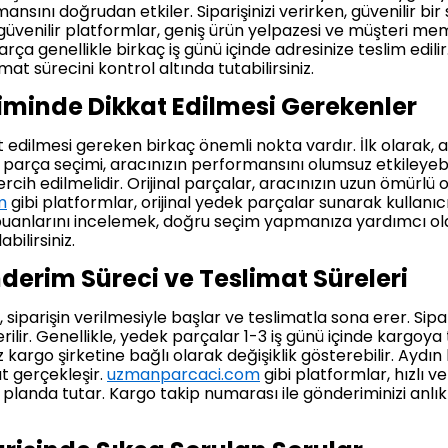
nsını doğrudan etkiler. Siparişinizi verirken, güvenilir bi
güvenilir platformlar, geniş ürün yelpazesi ve müşteri me
parça genellikle birkaç iş günü içinde adresinize teslim edil
imat sürecini kontrol altında tutabilirsiniz.
iminde Dikkat Edilmesi Gerekenler
edilmesi gereken birkaç önemli nokta vardır. İlk olarak, a
 parça seçimi, aracınızın performansını olumsuz etkileyebil
 tercih edilmelidir. Orijinal parçalar, aracınızın uzun ömürlü
m
gibi platformlar, orijinal yedek parçalar sunarak kullanıc
 puanlarını incelemek, doğru seçim yapmanıza yardımcı olab
bilirsiniz.
erim Süreci ve Teslimat Süreleri
parişin verilmesiyle başlar ve teslimatla sona erer. Sipari
lir. Genellikle, yedek parçalar 1-3 iş günü içinde kargoya te
kargo şirketine bağlı olarak değişiklik gösterebilir. Aydı
at gerçekleşir.
uzmanparcaci.com
gibi platformlar, hızlı v
anda tutar. Kargo takip numarası ile gönderiminizi anlık o