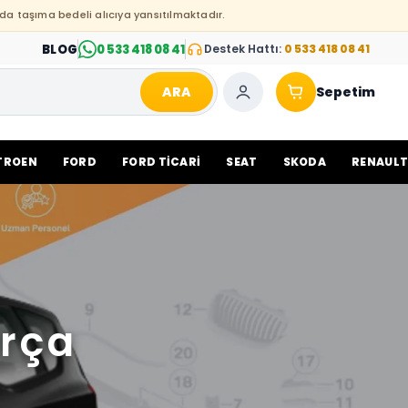
da taşıma bedeli alıcıya yansıtılmaktadır.
BLOG
0 533 418 08 41
Destek Hattı:
0 533 418 08 41
ARA
Sepetim
TROEN
FORD
FORD TİCARİ
SEAT
SKODA
RENAUL
arça