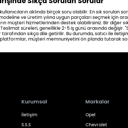
rişinde Sıkça Sorulan Sorular
ullanıcıların aklında birçok soru olabilir. En sık sorulan so
 modeline ve üretim yılına uygun parçaları seçmek için araç
ın müşteri hizmetlerinden destek alabilirsiniz. Bir diğer sı
 Teslimat süreleri, genellikle 2-5 iş günü arasında değişir. 
tarafından sıkça dile getirilir. Bu durumda, satıcı ile ileti
r platformlar, müşteri memnuniyetini ön planda tutarak sor
Kurumsal
Markalar
İletişim
Opel
S.S.S
Chevrolet