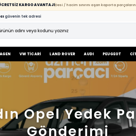
E ÜCRETSİZ KARGO AVANTAJI
Desi / hacim sınırını aşan kaporta parçaların
cı
güvenin tek adresi
AGEN
VW TİCARİ
LAND ROVER
AUDI
PEUGEOT
Cİ
ın Opel Yedek P
Gönderimi