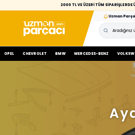
2000 TL VE ÜZERİ TÜM SİPARİŞLERD
Uzman Parça
OPEL
CHEVROLET
BMW
MERCEDES-BENZ
VOLKSW
Ayd