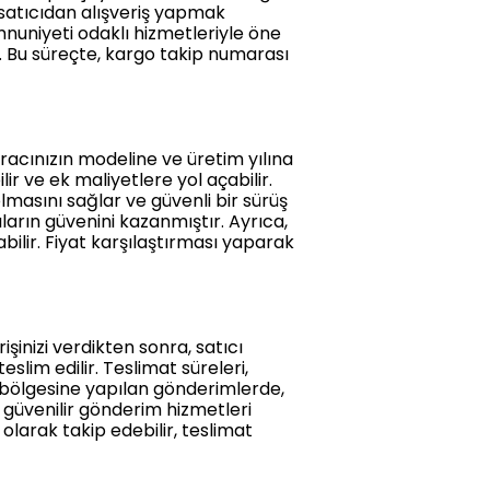
r satıcıdan alışveriş yapmak
mnuniyeti odaklı hizmetleriyle öne
ir. Bu süreçte, kargo takip numarası
racınızın modeline ve üretim yılına
ir ve ek maliyetlere yol açabilir.
 olmasını sağlar ve güvenli bir sürüş
ıların güvenini kazanmıştır. Ayrıca,
ilir. Fiyat karşılaştırması yaparak
şinizi verdikten sonra, satıcı
slim edilir. Teslimat süreleri,
n bölgesine yapılan gönderimlerde,
e güvenilir gönderim hizmetleri
larak takip edebilir, teslimat