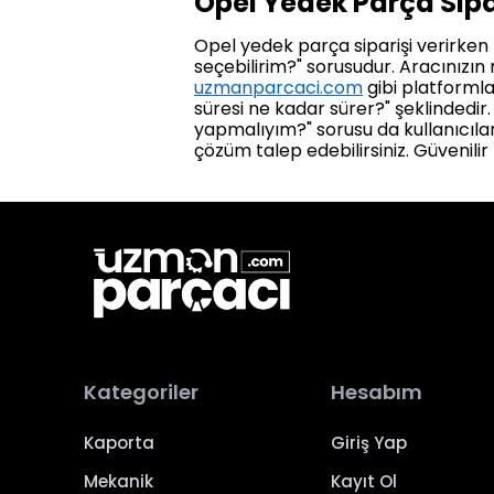
Opel Yedek Parça Sipa
Opel yedek parça siparişi verirken k
seçebilirim?" sorusudur. Aracınızın
uzmanparcaci.com
gibi platformlar
süresi ne kadar sürer?" şeklindedir.
yapmalıyım?" sorusu da kullanıcılar 
çözüm talep edebilirsiniz. Güvenili
Kategoriler
Hesabım
Kaporta
Giriş Yap
Mekanik
Kayıt Ol