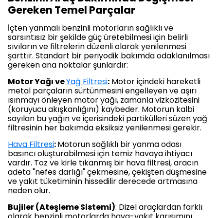
Gereken Temel Parçalar
İçten yanmalı benzinli motorların sağlıklı ve
sarsıntısız bir şekilde güç üretebilmesi için belirli
sıvıların ve filtrelerin düzenli olarak yenilenmesi
şarttır. Standart bir periyodik bakımda odaklanılması
gereken ana noktalar şunlardır:
Motor Yağı ve
Yağ Filtresi
:
Motor içindeki hareketli
metal parçaların sürtünmesini engelleyen ve aşırı
ısınmayı önleyen motor yağı, zamanla vizkozitesini
(koruyucu akışkanlığını) kaybeder. Motorun kalbi
sayılan bu yağın ve içerisindeki partikülleri süzen yağ
filtresinin her bakımda eksiksiz yenilenmesi gerekir.
Hava Filtresi
:
Motorun sağlıklı bir yanma odası
basıncı oluşturabilmesi için temiz havaya ihtiyacı
vardır. Toz ve kirle tıkanmış bir hava filtresi, aracın
adeta "nefes darlığı" çekmesine, çekişten düşmesine
ve yakıt tüketiminin hissedilir derecede artmasına
neden olur.
Bujiler (Ateşleme Sistemi)
: Dizel araçlardan farklı
olarak benzinli motorlarda hava-yakıt karışımını