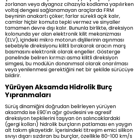
zorlanan veya diyagnoz cihazıyla kodlama yapılırken
voltaj dengesi sağlanamayan araçlarda FRM
beyninin anakartı çöker; farlar sürekli açık kalır,
camlar hiçbir komuta tepki vermez ve sinyaller
tamamen devre dışı kalır. Bununla birlikte, direksiyon
kolonunda yer alan elektronik kilit mekanizması
(ELV), içindeki mikro motorun dişlilerinin aşınması
sebebiyle direksiyonu kilitli bırakarak aracın marş
basmasını elektronik olarak engeller. Gösterge
panelinde beliren kırmızı asma kilitli direksiyon
simgesi, bu modülün donanımsal olarak onarılması
veya yenilenmesi gerektiğini net bir şekilde sürücüye
bildirir.
Yürüyen Aksamda Hidrolik Burç
Yıpranmaları
Sürüş dinamiğini doğrudan belirleyen yürüyen
aksamda ise E90'ın ağır gövdesini ve agresif
direksiyon tepkilerini taşıyan ön salıncaklardaki
(gergi kolları) hidrolik burçların patlaması en yaygın
alt takım şikayetidir. İçerisindeki titreşim emici silikon
sıvıyı dışarı sızdıran bu burçlar, özellikle 80-100 km/s