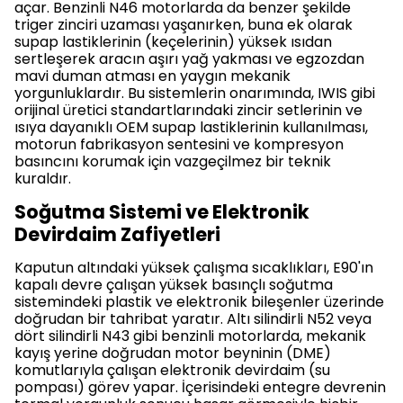
açar. Benzinli N46 motorlarda da benzer şekilde
triger zinciri uzaması yaşanırken, buna ek olarak
supap lastiklerinin (keçelerinin) yüksek ısıdan
sertleşerek aracın aşırı yağ yakması ve egzozdan
mavi duman atması en yaygın mekanik
yorgunluklardır. Bu sistemlerin onarımında, IWIS gibi
orijinal üretici standartlarındaki zincir setlerinin ve
ısıya dayanıklı OEM supap lastiklerinin kullanılması,
motorun fabrikasyon sentesini ve kompresyon
basıncını korumak için vazgeçilmez bir teknik
kuraldır.
Soğutma Sistemi ve Elektronik
Devirdaim Zafiyetleri
Kaputun altındaki yüksek çalışma sıcaklıkları, E90'ın
kapalı devre çalışan yüksek basınçlı soğutma
sistemindeki plastik ve elektronik bileşenler üzerinde
doğrudan bir tahribat yaratır. Altı silindirli N52 veya
dört silindirli N43 gibi benzinli motorlarda, mekanik
kayış yerine doğrudan motor beyninin (DME)
komutlarıyla çalışan elektronik devirdaim (su
pompası) görev yapar. İçerisindeki entegre devrenin