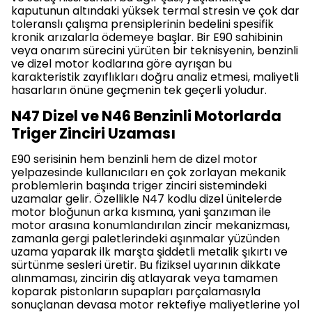
kaputunun altındaki yüksek termal stresin ve çok dar
toleranslı çalışma prensiplerinin bedelini spesifik
kronik arızalarla ödemeye başlar. Bir E90 sahibinin
veya onarım sürecini yürüten bir teknisyenin, benzinli
ve dizel motor kodlarına göre ayrışan bu
karakteristik zayıflıkları doğru analiz etmesi, maliyetli
hasarların önüne geçmenin tek geçerli yoludur.
N47 Dizel ve N46 Benzinli Motorlarda
Triger Zinciri Uzaması
E90 serisinin hem benzinli hem de dizel motor
yelpazesinde kullanıcıları en çok zorlayan mekanik
problemlerin başında triger zinciri sistemindeki
uzamalar gelir. Özellikle N47 kodlu dizel ünitelerde
motor bloğunun arka kısmına, yani şanzıman ile
motor arasına konumlandırılan zincir mekanizması,
zamanla gergi paletlerindeki aşınmalar yüzünden
uzama yaparak ilk marşta şiddetli metalik şıkırtı ve
sürtünme sesleri üretir. Bu fiziksel uyarının dikkate
alınmaması, zincirin diş atlayarak veya tamamen
koparak pistonların supapları parçalamasıyla
sonuçlanan devasa motor rektefiye maliyetlerine yol