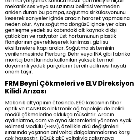
termal yorgunluk sonucu hasar görmesiyle hiçbir
mekanik ses veya su sızıntısı belirtisi vermeden
aniden duran bu pompa, soğutma sirkülasyonunu
keserek saniyeler içinde aracın hararet yapmasına
neden olur. Aynı soğutma döngüsü içinde yer alan
genleşme yedek su kabındaki alt kaynak dikişi
çatlakları ve radyatör üst hortumunun plastik
flanşlarının gevrekleşerek kırılması, gizli su
eksiltmelere kapı aralar. Soğutma sisteminin
yenilenmesinde Pierburg, Behr veya INA gibi fabrika
montaj bantlarında kullanılan yüksek termal
dayanımlı yedek parçaların tercih edilmesi hayati
önem taşır.
FRM Beyni Çökmeleri ve ELV Direksiyon
Kilidi Arızası
Mekanik altyapının ötesinde, E90 kasasının fiber
optik ve CANBUS elektronik ağ topolojisi de belirli
modül çökmelerine oldukça müsaittir. Aracın
aydınlatma, cam ve ayna sistemlerini yöneten Ayak
Bölmesi Modülü (FRM), özellikle akü değişimleri
sırasında yaşanan ani voltaj dalgalanmalarına karşı
çok hassastır. Düşük akü voltajıyla çalışmaya