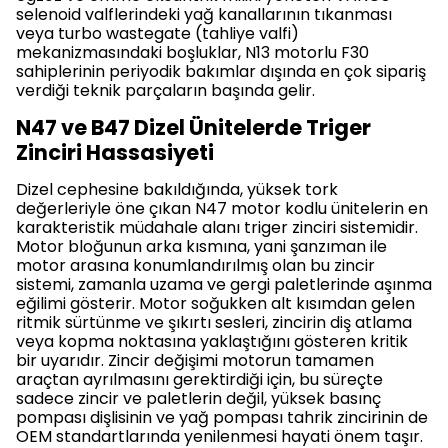
selenoid valflerindeki yağ kanallarının tıkanması
veya turbo wastegate (tahliye valfi)
mekanizmasındaki boşluklar, N13 motorlu F30
sahiplerinin periyodik bakımlar dışında en çok sipariş
verdiği teknik parçaların başında gelir.
N47 ve B47 Dizel Ünitelerde Triger
Zinciri Hassasiyeti
Dizel cephesine bakıldığında, yüksek tork
değerleriyle öne çıkan N47 motor kodlu ünitelerin en
karakteristik müdahale alanı triger zinciri sistemidir.
Motor bloğunun arka kısmına, yani şanzıman ile
motor arasına konumlandırılmış olan bu zincir
sistemi, zamanla uzama ve gergi paletlerinde aşınma
eğilimi gösterir. Motor soğukken alt kısımdan gelen
ritmik sürtünme ve şıkırtı sesleri, zincirin diş atlama
veya kopma noktasına yaklaştığını gösteren kritik
bir uyarıdır. Zincir değişimi motorun tamamen
araçtan ayrılmasını gerektirdiği için, bu süreçte
sadece zincir ve paletlerin değil, yüksek basınç
pompası dişlisinin ve yağ pompası tahrik zincirinin de
OEM standartlarında yenilenmesi hayati önem taşır.