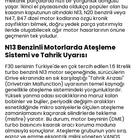
mekanik parçalarda hızlı bir yorgunluk döngüsü
yaşar. İkinci el piyasasında oldukça popüler olan bu
kasanın kaputunun altındaki N13, N20 benzinli veya
N47, B47 dizel motor kodlarına özgü kronik
zayıflıkları bilmek, doğru yedek parça yatırımıyla
ileride oluşabilecek ağır motor hasarlarının önüne
geçmenin tek yoludur.
N13 Benzinli Motorlarda Ateşleme
Sistemi ve Tahrik Uyarısı
F30 serisinin Türkiye'de en çok tercih edilen 1.6 litrelik
turbo benzinli N13 motor seçeneğinde, sürücülerin
iDrive ekranında en sık karşılaştığı "Tahrik Arızası"
(Drivetrain Malfunction) uyarısının temel kaynağı
genellikle ateşleme sistemindeki yorgunluklardır.
Yüksek yanma odası sıcaklıklarına maruz kalan
bobinler ve bujiler, periyodik değişim aralıkları
esnetildiğinde mikro saniyelerle ölçülen ateşleme
zamanlamasını kaçırarak silindirlerde tekleme
(misfire) yaratır. Bu durum, motor beyninin (DME)
turbo basıncını kısarak aracı koruma moduna
almasıyla sonuçlanır. Ateşleme grubunun yanı sıra,
egzoz ve emme eksantrik milini yöneten VANOS