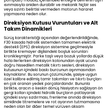
pompası) modülü, içerisindeki entegre devrenin aşırı
ısınmasıyla aniden durabilir ve mekanik hiçbir ses
veya sızıntı belirtisi vermeden motorun hararet
yapmasına neden olur.
Direksiyon Kutusu Vuruntuları ve Alt
Takım Dinamikleri
Sürüş karakteristiği açısından değerlendirildiğinde,
F30 kasada hidrolik sistemden tamamen elektrik
destekli (EPS) direksiyon sistemine geçilmesiyle
birlikte kremayer dişlisindeki boşluk sorunları
kronikleşmiştir. Parke taşlı veya bozuk yollarda düşük
hızla ilerlerken direksiyon kolonundan ayak ucuna
doğru hissedilen metalik tıkırtı sesleri, direksiyon
kutusunun içindeki baskı burcunun aşınmasından
kaynaklanır. Bu sorunun çözümünde, şasiye uygun
özel kalibre edilmiş tamir takımları ve tıkırtı burçları
en çok aranan yedek parçalardandır. Bununla
birlikte, aracın o keskin dönüş hissiyatını sağlayan ön
gergi kolları içindeki hidrolik burçların patlayarak
içindeki sıvıyı sızdırması, frenleme anında direksiyon
simidinde titremelere ve rot ayarının tutmamasına
neden olan bir diğer temel yürüyen aksam