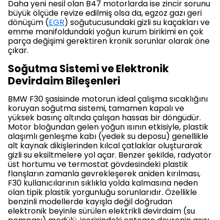
Daha yeni nesil olan B47 motorlarda ise zincir sorunu
büyük ölçüde revize edilmiş olsa da, egzoz gazı geri
dönüşüm (
EGR
) soğutucusundaki gizli su kaçakları ve
emme manifoldundaki yoğun kurum birikimi en çok
parça değişimi gerektiren kronik sorunlar olarak öne
çıkar.
Soğutma Sistemi ve Elektronik
Devirdaim Bileşenleri
BMW F30 şasisinde motorun ideal çalışma sıcaklığını
koruyan soğutma sistemi, tamamen kapalı ve
yüksek basınç altında çalışan hassas bir döngüdür.
Motor bloğundan gelen yoğun ısının etkisiyle, plastik
alaşımlı genleşme kabı (yedek su deposu) genellikle
alt kaynak dikişlerinden kılcal çatlaklar oluşturarak
gizli su eksiltmelere yol açar. Benzer şekilde, radyatör
üst hortumu ve termostat gövdesindeki plastik
flanşların zamanla gevrekleşerek aniden kırılması,
F30 kullanıcılarının sıklıkla yolda kalmasına neden
olan tipik plastik yorgunluğu sorunlarıdır. Özellikle
benzinli modellerde kayışla değil doğrudan
elektronik beyinle sürülen elektrikli devirdaim (su