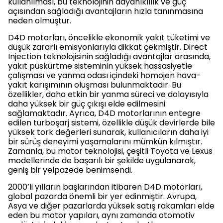
kullanılması, bu teknolojinin dayanıklılık ve güç
açısından sağladığı avantajların hızla tanınmasına
neden olmuştur.
D4D motorları, öncelikle ekonomik yakıt tüketimi ve
düşük zararlı emisyonlarıyla dikkat çekmiştir. Direct
Injection teknolojisinin sağladığı avantajlar arasında,
yakıt püskürtme sisteminin yüksek hassasiyetle
çalışması ve yanma odası içindeki homojen hava-
yakıt karışımının oluşması bulunmaktadır. Bu
özellikler, daha etkin bir yanma süreci ve dolayısıyla
daha yüksek bir güç çıkışı elde edilmesini
sağlamaktadır. Ayrıca, D4D motorlarının entegre
edilen turboşarj sistemi, özellikle düşük devirlerde bile
yüksek tork değerleri sunarak, kullanıcıların daha iyi
bir sürüş deneyimi yaşamalarını mümkün kılmıştır.
Zamanla, bu motor teknolojisi, çeşitli Toyota ve Lexus
modellerinde de başarılı bir şekilde uygulanarak,
geniş bir yelpazede benimsendi.
2000’li yılların başlarından itibaren D4D motorları,
global pazarda önemli bir yer edinmiştir. Avrupa,
Asya ve diğer pazarlarda yüksek satış rakamları elde
eden bu motor yapıları, aynı zamanda otomotiv