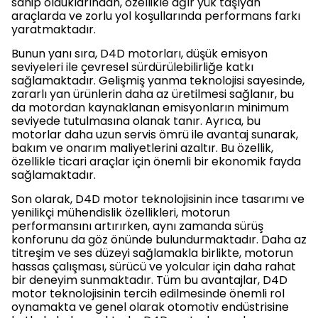
sahip olduklarından, özellikle ağır yük taşıyan
araçlarda ve zorlu yol koşullarında performans farkı
yaratmaktadır.
Bunun yanı sıra, D4D motorları, düşük emisyon
seviyeleri ile çevresel sürdürülebilirliğe katkı
sağlamaktadır. Gelişmiş yanma teknolojisi sayesinde,
zararlı yan ürünlerin daha az üretilmesi sağlanır, bu
da motordan kaynaklanan emisyonların minimum
seviyede tutulmasına olanak tanır. Ayrıca, bu
motorlar daha uzun servis ömrü ile avantaj sunarak,
bakım ve onarım maliyetlerini azaltır. Bu özellik,
özellikle ticari araçlar için önemli bir ekonomik fayda
sağlamaktadır.
Son olarak, D4D motor teknolojisinin ince tasarımı ve
yenilikçi mühendislik özellikleri, motorun
performansını artırırken, aynı zamanda sürüş
konforunu da göz önünde bulundurmaktadır. Daha az
titreşim ve ses düzeyi sağlamakla birlikte, motorun
hassas çalışması, sürücü ve yolcular için daha rahat
bir deneyim sunmaktadır. Tüm bu avantajlar, D4D
motor teknolojisinin tercih edilmesinde önemli rol
oynamakta ve genel olarak otomotiv endüstrisine