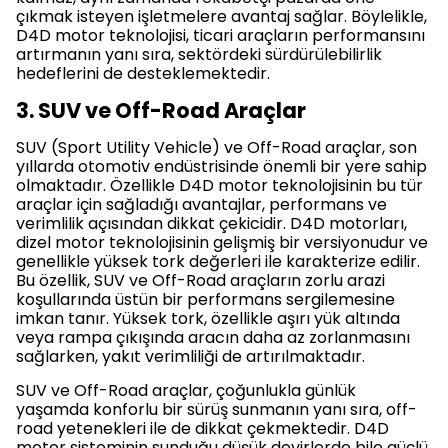
çıkmak isteyen işletmelere avantaj sağlar. Böylelikle,
D4D motor teknolojisi, ticari araçların performansını
artırmanın yanı sıra, sektördeki sürdürülebilirlik
hedeflerini de desteklemektedir.
3. SUV ve Off-Road Araçlar
SUV (Sport Utility Vehicle) ve Off-Road araçlar, son
yıllarda otomotiv endüstrisinde önemli bir yere sahip
olmaktadır. Özellikle D4D motor teknolojisinin bu tür
araçlar için sağladığı avantajlar, performans ve
verimlilik açısından dikkat çekicidir. D4D motorları,
dizel motor teknolojisinin gelişmiş bir versiyonudur ve
genellikle yüksek tork değerleri ile karakterize edilir.
Bu özellik, SUV ve Off-Road araçların zorlu arazi
koşullarında üstün bir performans sergilemesine
imkan tanır. Yüksek tork, özellikle aşırı yük altında
veya rampa çıkışında aracın daha az zorlanmasını
sağlarken, yakıt verimliliği de artırılmaktadır.
SUV ve Off-Road araçlar, çoğunlukla günlük
yaşamda konforlu bir sürüş sunmanın yanı sıra, off-
road yetenekleri ile de dikkat çekmektedir. D4D
motor sisteminin sunduğu düşük devirlerde bile güçlü