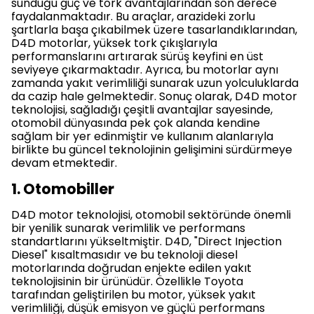
sunduğu güç ve tork avantajlarından son derece
faydalanmaktadır. Bu araçlar, arazideki zorlu
şartlarla başa çıkabilmek üzere tasarlandıklarından,
D4D motorlar, yüksek tork çıkışlarıyla
performanslarını artırarak sürüş keyfini en üst
seviyeye çıkarmaktadır. Ayrıca, bu motorlar aynı
zamanda yakıt verimliliği sunarak uzun yolculuklarda
da cazip hale gelmektedir. Sonuç olarak, D4D motor
teknolojisi, sağladığı çeşitli avantajlar sayesinde,
otomobil dünyasında pek çok alanda kendine
sağlam bir yer edinmiştir ve kullanım alanlarıyla
birlikte bu güncel teknolojinin gelişimini sürdürmeye
devam etmektedir.
1. Otomobiller
D4D motor teknolojisi, otomobil sektöründe önemli
bir yenilik sunarak verimlilik ve performans
standartlarını yükseltmiştir. D4D, "Direct Injection
Diesel" kısaltmasıdır ve bu teknoloji diesel
motorlarında doğrudan enjekte edilen yakıt
teknolojisinin bir ürünüdür. Özellikle Toyota
tarafından geliştirilen bu motor, yüksek yakıt
verimliliği, düşük emisyon ve güçlü performans