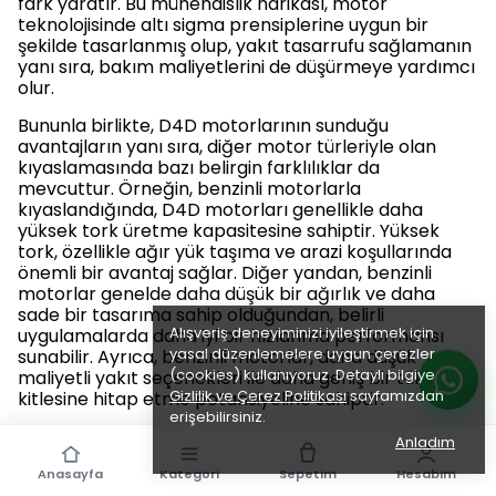
fark yaratır. Bu mühendislik harikası, motor
teknolojisinde altı sigma prensiplerine uygun bir
şekilde tasarlanmış olup, yakıt tasarrufu sağlamanın
yanı sıra, bakım maliyetlerini de düşürmeye yardımcı
olur.
Bununla birlikte, D4D motorlarının sunduğu
avantajların yanı sıra, diğer motor türleriyle olan
kıyaslamasında bazı belirgin farklılıklar da
mevcuttur. Örneğin, benzinli motorlarla
kıyaslandığında, D4D motorları genellikle daha
yüksek tork üretme kapasitesine sahiptir. Yüksek
tork, özellikle ağır yük taşıma ve arazi koşullarında
önemli bir avantaj sağlar. Diğer yandan, benzinli
motorlar genelde daha düşük bir ağırlık ve daha
sade bir tasarıma sahip olduğundan, belirli
Alışveriş deneyiminizi iyileştirmek için
uygulamalarda daha iyi bir hızlanma performansı
yasal düzenlemelere uygun çerezler
sunabilir. Ayrıca, benzinli motorlar, daha düşük
(cookies) kullanıyoruz. Detaylı bilgiye
maliyetli yakıt seçenekleri ile daha geniş bir tüketici
Gizlilik ve Çerez Politikası
sayfamızdan
kitlesine hitap etme potansiyeline sahiptir.
erişebilirsiniz.
Sonuç olarak, D4D motor teknolojisi, dizel motorların
Anladım
avantajlarını en üst düzeye çıkarırken, geleneksel
Anasayfa
Kategori
Sepetim
Hesabım
motor türlerine göre belirgin ve işlevsel farklılıklar