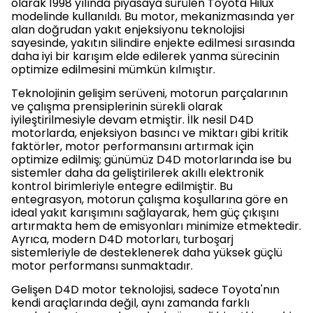
olarak 1998 yılında piyasaya sürülen Toyota Hilux
modelinde kullanıldı. Bu motor, mekanizmasında yer
alan doğrudan yakıt enjeksiyonu teknolojisi
sayesinde, yakıtın silindire enjekte edilmesi sırasında
daha iyi bir karışım elde edilerek yanma sürecinin
optimize edilmesini mümkün kılmıştır.
Teknolojinin gelişim serüveni, motorun parçalarının
ve çalışma prensiplerinin sürekli olarak
iyileştirilmesiyle devam etmiştir. İlk nesil D4D
motorlarda, enjeksiyon basıncı ve miktarı gibi kritik
faktörler, motor performansını artırmak için
optimize edilmiş; günümüz D4D motorlarında ise bu
sistemler daha da geliştirilerek akıllı elektronik
kontrol birimleriyle entegre edilmiştir. Bu
entegrasyon, motorun çalışma koşullarına göre en
ideal yakıt karışımını sağlayarak, hem güç çıkışını
artırmakta hem de emisyonları minimize etmektedir.
Ayrıca, modern D4D motorları, turboşarj
sistemleriyle de desteklenerek daha yüksek güçlü
motor performansı sunmaktadır.
Gelişen D4D motor teknolojisi, sadece Toyota'nın
kendi araçlarında değil, aynı zamanda farklı