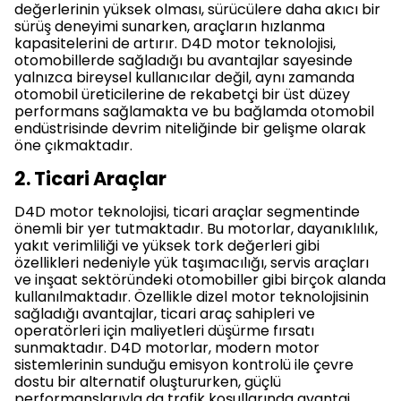
değerlerinin yüksek olması, sürücülere daha akıcı bir
sürüş deneyimi sunarken, araçların hızlanma
kapasitelerini de artırır. D4D motor teknolojisi,
otomobillerde sağladığı bu avantajlar sayesinde
yalnızca bireysel kullanıcılar değil, aynı zamanda
otomobil üreticilerine de rekabetçi bir üst düzey
performans sağlamakta ve bu bağlamda otomobil
endüstrisinde devrim niteliğinde bir gelişme olarak
öne çıkmaktadır.
2. Ticari Araçlar
D4D motor teknolojisi, ticari araçlar segmentinde
önemli bir yer tutmaktadır. Bu motorlar, dayanıklılık,
yakıt verimliliği ve yüksek tork değerleri gibi
özellikleri nedeniyle yük taşımacılığı, servis araçları
ve inşaat sektöründeki otomobiller gibi birçok alanda
kullanılmaktadır. Özellikle dizel motor teknolojisinin
sağladığı avantajlar, ticari araç sahipleri ve
operatörleri için maliyetleri düşürme fırsatı
sunmaktadır. D4D motorlar, modern motor
sistemlerinin sunduğu emisyon kontrolü ile çevre
dostu bir alternatif oluştururken, güçlü
performanslarıyla da trafik koşullarında avantaj