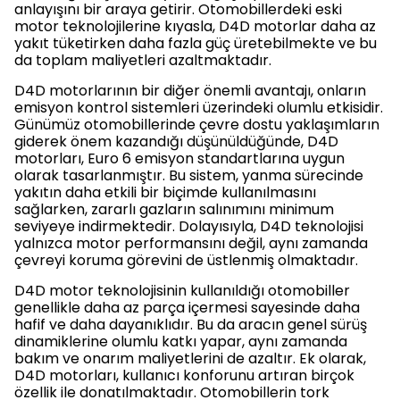
anlayışını bir araya getirir. Otomobillerdeki eski
motor teknolojilerine kıyasla, D4D motorlar daha az
yakıt tüketirken daha fazla güç üretebilmekte ve bu
da toplam maliyetleri azaltmaktadır.
D4D motorlarının bir diğer önemli avantajı, onların
emisyon kontrol sistemleri üzerindeki olumlu etkisidir.
Günümüz otomobillerinde çevre dostu yaklaşımların
giderek önem kazandığı düşünüldüğünde, D4D
motorları, Euro 6 emisyon standartlarına uygun
olarak tasarlanmıştır. Bu sistem, yanma sürecinde
yakıtın daha etkili bir biçimde kullanılmasını
sağlarken, zararlı gazların salınımını minimum
seviyeye indirmektedir. Dolayısıyla, D4D teknolojisi
yalnızca motor performansını değil, aynı zamanda
çevreyi koruma görevini de üstlenmiş olmaktadır.
D4D motor teknolojisinin kullanıldığı otomobiller
genellikle daha az parça içermesi sayesinde daha
hafif ve daha dayanıklıdır. Bu da aracın genel sürüş
dinamiklerine olumlu katkı yapar, aynı zamanda
bakım ve onarım maliyetlerini de azaltır. Ek olarak,
D4D motorları, kullanıcı konforunu artıran birçok
özellik ile donatılmaktadır. Otomobillerin tork