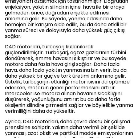
emisyonları azaltmak için tasarlanmıştır. Doğrudan
enjeksiyon, yakıtın silindirin içine, hava ile bir araya
gelmeden önce, doğrudan enjekte edilmesi
anlamına gelir. Bu sayede, yanma odasında daha
homojen bir karışım elde edilir, bu da daha etkili bir
yanma süreci ve dolayısıyla daha yüksek güç çıkışı
sağlar.
D4D motorları, turboşarj kullanılarak
güçlendirilmiştir. Turboşarj, egzoz gazlarının türbini
döndürerek, emme havasını sıkıştırır ve bu sayede
motora daha fazla hava girişi sağlar. Daha fazla
hava, daha fazla yakıtın yanmasına izin verir, bu da
daha yüksek bir güç ve tork üretimi anlamına gelir.
Üstelik, turboşarjın etkinliği motor ısısını da optimize
ederken, motorun genel performansını artırır.
Intercooler ise motora alınan havanın sıcaklığını
düşürerek, yoğunluğunu artırır; bu da daha fazla
oksijenin silindire girmesini sağlar ve böylelikle yanma
verimliliğini daha da yükseltir.
Ayrıca, D4D motorları, daha çevre dostu bir çalışma
prensibine sahiptir. Yakıtın daha verimli bir şekilde
yanması, azot oksit ve partikül madde emisyonlarının