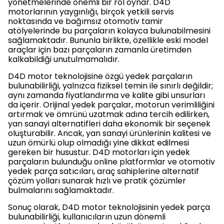
yönetmelerinde önemli bir rol oynar. D4D
motorlarının yaygınlığı, birçok yetkili servis
noktasında ve bağımsız otomotiv tamir
atölyelerinde bu parçaların kolayca bulunabilmesini
sağlamaktadır. Bununla birlikte, özellikle eski model
araçlar için bazı parçaların zamanla üretimden
kalkabildiği unutulmamalıdır.
D4D motor teknolojisine özgü yedek parçaların
bulunabilirliği, yalnızca fiziksel temin ile sınırlı değildir;
aynı zamanda fiyatlandırma ve kalite gibi unsurları
da içerir. Orijinal yedek parçalar, motorun verimliliğini
artırmak ve ömrünü uzatmak adına tercih edilirken,
yan sanayi alternatifleri daha ekonomik bir seçenek
oluşturabilir. Ancak, yan sanayi ürünlerinin kalitesi ve
uzun ömürlü olup olmadığı yine dikkat edilmesi
gereken bir husustur. D4D motorları için yedek
parçaların bulunduğu online platformlar ve otomotiv
yedek parça satıcıları, araç sahiplerine alternatif
çözüm yolları sunarak hızlı ve pratik çözümler
bulmalarını sağlamaktadır.
Sonuç olarak, D4D motor teknolojisinin yedek parça
bulunabilirliği, kullanıcıların uzun dönemli