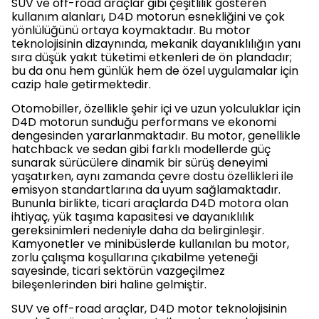
SUV ve off-road araçlar gibi çeşitlilik gösteren
kullanım alanları, D4D motorun esnekliğini ve çok
yönlülüğünü ortaya koymaktadır. Bu motor
teknolojisinin dizaynında, mekanik dayanıklılığın yanı
sıra düşük yakıt tüketimi etkenleri de ön plandadır;
bu da onu hem günlük hem de özel uygulamalar için
cazip hale getirmektedir.
Otomobiller, özellikle şehir içi ve uzun yolculuklar için
D4D motorun sunduğu performans ve ekonomi
dengesinden yararlanmaktadır. Bu motor, genellikle
hatchback ve sedan gibi farklı modellerde güç
sunarak sürücülere dinamik bir sürüş deneyimi
yaşatırken, aynı zamanda çevre dostu özellikleri ile
emisyon standartlarına da uyum sağlamaktadır.
Bununla birlikte, ticari araçlarda D4D motora olan
ihtiyaç, yük taşıma kapasitesi ve dayanıklılık
gereksinimleri nedeniyle daha da belirginleşir.
Kamyonetler ve minibüslerde kullanılan bu motor,
zorlu çalışma koşullarına çıkabilme yeteneği
sayesinde, ticari sektörün vazgeçilmez
bileşenlerinden biri haline gelmiştir.
SUV ve off-road araçlar, D4D motor teknolojisinin