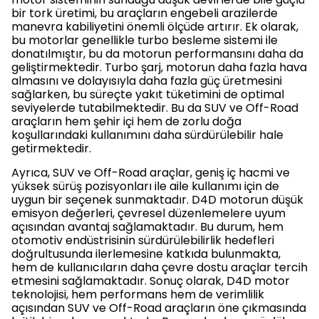
bir tork üretimi, bu araçların engebeli arazilerde
manevra kabiliyetini önemli ölçüde artırır. Ek olarak,
bu motorlar genellikle turbo besleme sistemi ile
donatılmıştır, bu da motorun performansını daha da
geliştirmektedir. Turbo şarj, motorun daha fazla hava
almasını ve dolayısıyla daha fazla güç üretmesini
sağlarken, bu süreçte yakıt tüketimini de optimal
seviyelerde tutabilmektedir. Bu da SUV ve Off-Road
araçların hem şehir içi hem de zorlu doğa
koşullarındaki kullanımını daha sürdürülebilir hale
getirmektedir.
Ayrıca, SUV ve Off-Road araçlar, geniş iç hacmi ve
yüksek sürüş pozisyonları ile aile kullanımı için de
uygun bir seçenek sunmaktadır. D4D motorun düşük
emisyon değerleri, çevresel düzenlemelere uyum
açısından avantaj sağlamaktadır. Bu durum, hem
otomotiv endüstrisinin sürdürülebilirlik hedefleri
doğrultusunda ilerlemesine katkıda bulunmakta,
hem de kullanıcıların daha çevre dostu araçlar tercih
etmesini sağlamaktadır. Sonuç olarak, D4D motor
teknolojisi, hem performans hem de verimlilik
açısından SUV ve Off-Road araçların öne çıkmasında