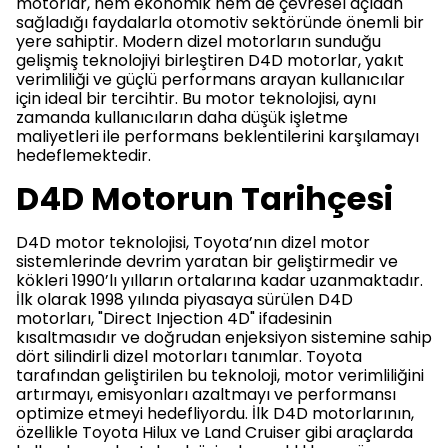
motorlar, hem ekonomik hem de çevresel açıdan
sağladığı faydalarla otomotiv sektöründe önemli bir
yere sahiptir. Modern dizel motorların sunduğu
gelişmiş teknolojiyi birleştiren D4D motorlar, yakıt
verimliliği ve güçlü performans arayan kullanıcılar
için ideal bir tercihtir. Bu motor teknolojisi, aynı
zamanda kullanıcıların daha düşük işletme
maliyetleri ile performans beklentilerini karşılamayı
hedeflemektedir.
D4D Motorun Tarihçesi
D4D motor teknolojisi, Toyota’nın dizel motor
sistemlerinde devrim yaratan bir geliştirmedir ve
kökleri 1990’lı yılların ortalarına kadar uzanmaktadır.
İlk olarak 1998 yılında piyasaya sürülen D4D
motorları, "Direct Injection 4D" ifadesinin
kısaltmasıdır ve doğrudan enjeksiyon sistemine sahip
dört silindirli dizel motorları tanımlar. Toyota
tarafından geliştirilen bu teknoloji, motor verimliliğini
artırmayı, emisyonları azaltmayı ve performansı
optimize etmeyi hedefliyordu. İlk D4D motorlarının,
özellikle Toyota Hilux ve Land Cruiser gibi araçlarda