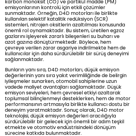
karbon monoksit (CO) ve partikül madde (PM)
emisyonlarının kontrolü için etkili çözümler
sunmaktadır. Örneğin, D4D motorları ile birlikte
kullanılan selektif katalitik redüksiyon (SCR)
sistemleri, nitrojen oksitlerin azaltılması konusunda
önemli rol oynamaktadır. Bu sistem, üretilen egzoz
gazlarını işleyerek zararlı bileşenleri su buharı ve
azot gazına dönüştürmektedir. Böylece, hem
çevreye verilen zarar asgariye indirilmekte hem de
kullanıcılar için daha sürdürülebilir bir sürüş deneyimi
sağlanmaktadır.
Bunların yanı sıra, D4D motorları, düşük emisyon
değerlerinin yanı sıra yakıt verimliliğinde de belirgin
iyileşmeler sunarken, otomobil sahiplerine uzun
vadede maliyet avantajları sağlamaktadır. Düşük
emisyon seviyeleri, hem çevresel etkiyi azaltarak
toplumsal bilinçlenmeyi desteklerken, hem de motor
performansının artmasıyla birlikte kullanıcı dostu bir
deneyim yaratmaktadır. Sonuç olarak, D4D motor
teknolojisi, düşük emisyon değerleri aracılığıyla
sürdürülebilir bir gelecek için önemli bir adım teşkil
etmekte ve otomotiv endüstrisindeki dönüşüm
sürecine katkıda bulunmaktadır.