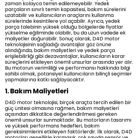
zaman kolayca temin edilemeyebilir. Yedek
parçaların sınırlı temin kapasitesi, bakım sürelerini
uzatabilir ve kullanıcıların araçlarını kullanma
sürelerinde kesintilere yol açabilir. Ayrıca, yedek
parça talebinin yüksek olduğu bölgelerde fiyatlar
yükselme eğiliminde olabilir, bu da uzun vadede ek
maliyetler doğurabilir. Sonuç olarak, D4D motor
teknolojisinin sağladığı avantajlar göz önüne
alındığında, bakım maliyetleri ve yedek parça
erişilebilirliği gibi dezavantajlar, kullanıcıların karar
süreçlerini etkileyen önemli unsurlar arasında yer alır.
Bu motorun verimliliği ve performansı hakkında bilgi
sahibi olmak, potansiyel kullanıcıların bilinçli seçimler
yapmalarına katkı sağlayacaktır.
1. Bakım Maliyetleri
D4D motor teknolojisi, birçok araçta tercih edilen bir
güç ünitesi olmasına rağmen, bakım maliyetleri
açısından dikkatlice değerlendirilmesi gereken
önemli unsurlar sunmaktadır. Bu motorların tasarımı
ve yüksek performans hedefleri, bakım
gereksinimlerini etkileyen faktörlerdir. İlk olarak, D4D
motorları genellikle karmaşık, çok sayıda sensör ve