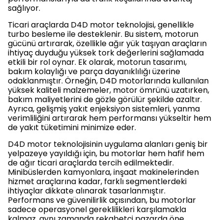
sağlıyor.
Ticari araçlarda D4D motor teknolojisi, genellikle
turbo besleme ile desteklenir. Bu sistem, motorun
gücünü artırarak, özellikle ağır yük taşıyan araçların
ihtiyaç duyduğu yüksek tork değerlerini sağlamada
etkili bir rol oynar. Ek olarak, motorun tasarımı,
bakım kolaylığı ve parça dayanıklılığı üzerine
odaklanmıştır. Örneğin, D4D motorlarında kullanılan
yüksek kaliteli malzemeler, motor ömrünü uzatırken,
bakım maliyetlerini de gözle görülür şekilde azaltır.
Ayrıca, gelişmiş yakıt enjeksiyon sistemleri, yanma
verimliliğini artırarak hem performansı yükseltir hem
de yakıt tüketimini minimize eder.
D4D motor teknolojisinin uygulama alanları geniş bir
yelpazeye yayıldığı için, bu motorlar hem hafif hem
de ağır ticari araçlarda tercih edilmektedir.
Minibüslerden kamyonlara, inşaat makinelerinden
hizmet araçlarına kadar, farklı segmentlerdeki
ihtiyaçlar dikkate alınarak tasarlanmıştır.
Performans ve güvenilirlik açısından, bu motorlar
sadece operasyonel gereklilikleri karşılamakla
kalmaz, aynı zamanda rekabetçi pazarda öne