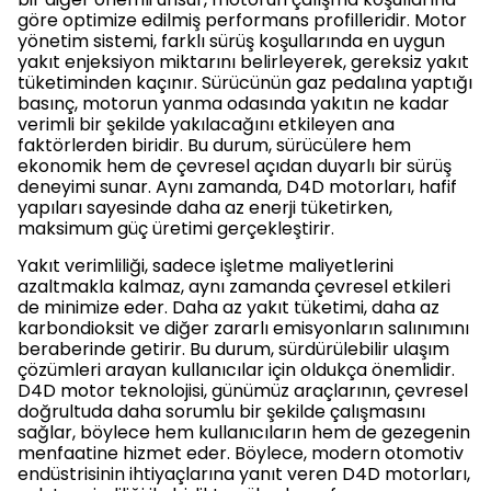
göre optimize edilmiş performans profilleridir. Motor
yönetim sistemi, farklı sürüş koşullarında en uygun
yakıt enjeksiyon miktarını belirleyerek, gereksiz yakıt
tüketiminden kaçınır. Sürücünün gaz pedalına yaptığı
basınç, motorun yanma odasında yakıtın ne kadar
verimli bir şekilde yakılacağını etkileyen ana
faktörlerden biridir. Bu durum, sürücülere hem
ekonomik hem de çevresel açıdan duyarlı bir sürüş
deneyimi sunar. Aynı zamanda, D4D motorları, hafif
yapıları sayesinde daha az enerji tüketirken,
maksimum güç üretimi gerçekleştirir.
Yakıt verimliliği, sadece işletme maliyetlerini
azaltmakla kalmaz, aynı zamanda çevresel etkileri
de minimize eder. Daha az yakıt tüketimi, daha az
karbondioksit ve diğer zararlı emisyonların salınımını
beraberinde getirir. Bu durum, sürdürülebilir ulaşım
çözümleri arayan kullanıcılar için oldukça önemlidir.
D4D motor teknolojisi, günümüz araçlarının, çevresel
doğrultuda daha sorumlu bir şekilde çalışmasını
sağlar, böylece hem kullanıcıların hem de gezegenin
menfaatine hizmet eder. Böylece, modern otomotiv
endüstrisinin ihtiyaçlarına yanıt veren D4D motorları,