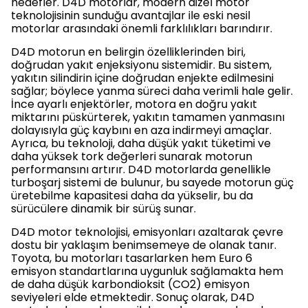
hedefler. D4D motorlar, modern dizel motor
teknolojisinin sunduğu avantajlar ile eski nesil
motorlar arasındaki önemli farklılıkları barındırır.
D4D motorun en belirgin özelliklerinden biri,
doğrudan yakıt enjeksiyonu sistemidir. Bu sistem,
yakıtın silindirin içine doğrudan enjekte edilmesini
sağlar; böylece yanma süreci daha verimli hale gelir.
İnce ayarlı enjektörler, motora en doğru yakıt
miktarını püskürterek, yakıtın tamamen yanmasını
dolayısıyla güç kaybını en aza indirmeyi amaçlar.
Ayrıca, bu teknoloji, daha düşük yakıt tüketimi ve
daha yüksek tork değerleri sunarak motorun
performansını artırır. D4D motorlarda genellikle
turboşarj sistemi de bulunur, bu sayede motorun güç
üretebilme kapasitesi daha da yükselir, bu da
sürücülere dinamik bir sürüş sunar.
D4D motor teknolojisi, emisyonları azaltarak çevre
dostu bir yaklaşım benimsemeye de olanak tanır.
Toyota, bu motorları tasarlarken hem Euro 6
emisyon standartlarına uygunluk sağlamakta hem
de daha düşük karbondioksit (CO2) emisyon
seviyeleri elde etmektedir. Sonuç olarak, D4D