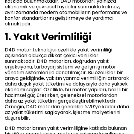
katkıda bulunmaktadır. D4D motorları, yalnızca
ekonomik ve çevresel faydalar sunmakla kalmaz,
aynı zamanda modern otomobillerin performans ve
konfor standartlarını geliştirmeye de yardımcı
olmaktadır.
1. Yakıt Verimliliği
D4D motor teknolojisi, özellikle yakıt verimliliği
açısından oldukça dikkat çekici yenilikler
sunmaktadır. D4D motorları, doğrudan yakıt
enjeksiyonu, turboşarj sistemi ve gelişmiş motor
yönetim sistemleri ile donatılmıştır. Bu özellikler bir
araya geldiğinde, yakıtın yanma verimliliğini artırarak
daha düşük yakıt tüketimi ve dolayısıyla daha yüksek
ekonomi sağlar. Özellikle, bu motor yapıları, belirli bir
hacimsel güç üretirken, geleneksel motorlardan
daha az yakıt tüketimi gerçekleştirebilmektedir.
Örneğin, D4D motorları genellikle %20’ye kadar daha
az yakıt tüketimi sağlayarak, işletme maliyetlerini
düşürebilir.
D4D motorlarının yakıt verimliliğine katkıda bulunan
bir diğer önemli unsur, motorun çalışma koşullarına