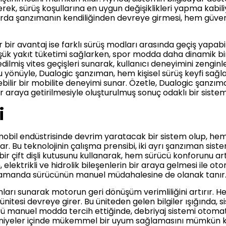
ederek, sürüş koşullarına en uygun değişiklikleri yapma kabili
arda şanzımanın kendiliğinden devreye girmesi, hem güvenl
ir avantaj ise farklı sürüş modları arasında geçiş yapabilm
 yakıt tüketimi sağlarken, spor modda daha dinamik bir 
dilmiş vites geçişleri sunarak, kullanıcı deneyimini zenginl
 yönüyle, Dualogic şanzıman, hem kişisel sürüş keyfi sağla
bilir bir mobilite deneyimi sunar. Özetle, Dualogic şanz
ir araya getirilmesiyle oluşturulmuş sonuç odaklı bir sistem
i
omobil endüstrisinde devrim yaratacak bir sistem olup, 
 Bu teknolojinin çalışma prensibi, iki ayrı şanzıman sistem
ir çift dişli kutusunu kullanarak, hem sürücü konforunu art
lektrikli ve hidrolik bileşenlerin bir araya gelmesi ile oto
nı zamanda sürücünün manuel müdahalesine de olanak tanır
nları sunarak motorun geri dönüşüm verimliliğini artırır. H
l ünitesi devreye girer. Bu üniteden gelen bilgiler ışığında,
ücü manuel modda tercih ettiğinde, debriyaj sistemi otoma
isaniyeler içinde mükemmel bir uyum sağlamasını mümkün k