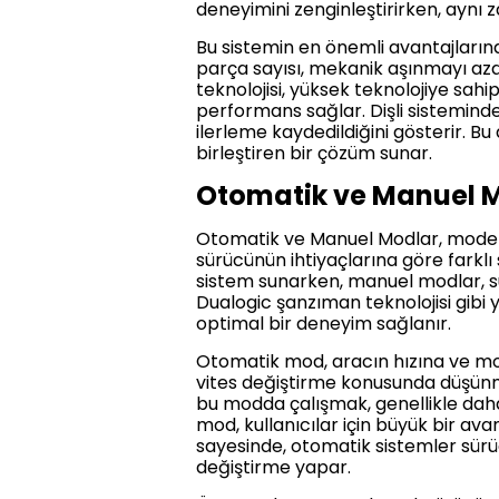
deneyimini zenginleştirirken, ayn
Bu sistemin en önemli avantajların
parça sayısı, mekanik aşınmayı az
teknolojisi, yüksek teknolojiye sah
performans sağlar. Dişli sisteminde
ilerleme kaydedildiğini gösterir. B
birleştiren bir çözüm sunar.
Otomatik ve Manuel 
Otomatik ve Manuel Modlar, modern 
sürücünün ihtiyaçlarına göre farkl
sistem sunarken, manuel modlar, sü
Dualogic şanzıman teknolojisi gibi
optimal bir deneyim sağlanır.
Otomatik mod, aracın hızına ve mot
vites değiştirme konusunda düşünme
bu modda çalışmak, genellikle daha dü
mod, kullanıcılar için büyük bir a
sayesinde, otomatik sistemler sürü
değiştirme yapar.