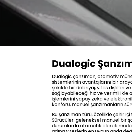
Dualogic Şanzı
Dualogic şanzıman, otomotiv mühe
sistemlerinin avantajlarını bir ara
şekilde bir debriyaj, vites dişliler
sağlayabileceği hız ve verimlilikle 
işlemlerini yapay zeka ve elektroni
konforu, manuel şanzımanların sürüş
Bu şanzıman türü, özellikle şehir i
Sürücüler, geleneksel manuel bir şa
durumlarda otomatik olarak müdaha
adına viteslerin en uygun anda deği