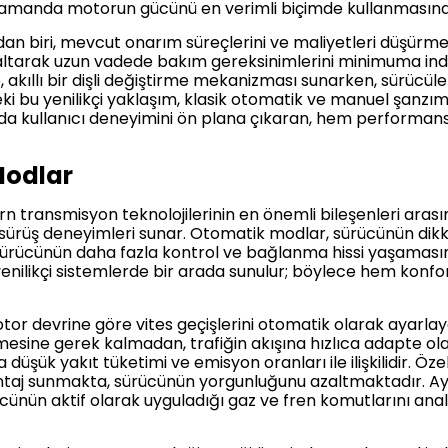
ı zamanda motorun gücünü en verimli biçimde kullanmasına
dan biri, mevcut onarım süreçlerini ve maliyetleri düşürm
altarak uzun vadede bakım gereksinimlerini minimuma indi
ip, akıllı bir dişli değiştirme mekanizması sunarken, sürüc
ki bu yenilikçi yaklaşım, klasik otomatik ve manuel şanzım
u da kullanıcı deneyimini ön plana çıkaran, hem performans
Modlar
transmisyon teknolojilerinin en önemli bileşenleri arasın
ı sürüş deneyimleri sunar. Otomatik modlar, sürücünün dikk
rücünün daha fazla kontrol ve bağlanma hissi yaşamasına o
 yenilikçi sistemlerde bir arada sunulur; böylece hem ko
or devrine göre vites geçişlerini otomatik olarak ayarlaya
sine gerek kalmadan, trafiğin akışına hızlıca adapte ola
şük yakıt tüketimi ve emisyon oranları ile ilişkilidir. Özel
vantaj sunmakta, sürücünün yorgunluğunu azaltmaktadır. Ayr
cünün aktif olarak uyguladığı gaz ve fren komutlarını ana