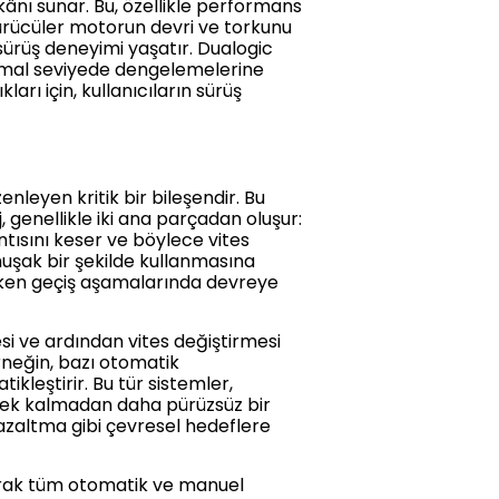
nı sunar. Bu, özellikle performans
sürücüler motorun devri ve torkunu
r sürüş deneyimi yaşatır. Dualogic
ptimal seviyede dengelemelerine
arı için, kullanıcıların sürüş
leyen kritik bir bileşendir. Bu
genellikle iki ana parçadan oluşur:
ntısını keser ve böylece vites
muşak bir şekilde kullanmasına
reken geçiş aşamalarında devreye
i ve ardından vites değiştirmesi
neğin, bazı otomatik
kleştirir. Bu tür sistemler,
ek kalmadan daha pürüzsüz bir
ı azaltma gibi çevresel hedeflere
larak tüm otomatik ve manuel