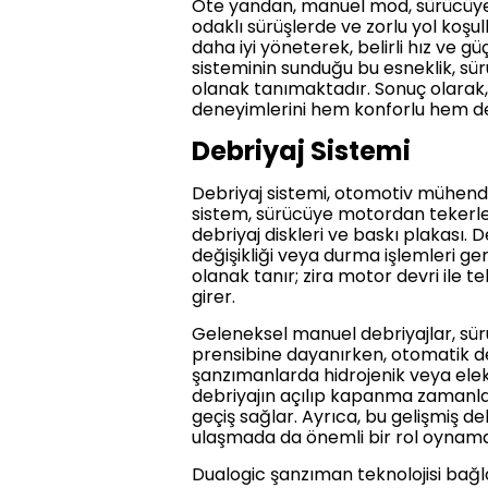
Öte yandan, manuel mod, sürücüye 
odaklı sürüşlerde ve zorlu yol koş
daha iyi yöneterek, belirli hız ve g
sisteminin sunduğu bu esneklik, sü
olanak tanımaktadır. Sonuç olarak, he
deneyimlerini hem konforlu hem de 
Debriyaj Sistemi
Debriyaj sistemi, otomotiv mühendis
sistem, sürücüye motordan tekerlek
debriyaj diskleri ve baskı plakası.
değişikliği veya durma işlemleri g
olanak tanır; zira motor devri il
girer.
Geleneksel manuel debriyajlar, sü
prensibine dayanırken, otomatik d
şanzımanlarda hidrojenik veya elektr
debriyajın açılıp kapanma zamanl
geçiş sağlar. Ayrıca, bu gelişmiş de
ulaşmada da önemli bir rol oynama
Dualogic şanzıman teknolojisi bağ