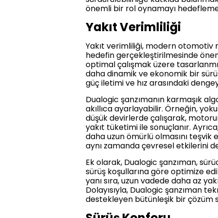
önemli bir rol oynamayı hedefleme
Yakıt Verimliliği
Yakıt verimliliği, modern otomotiv 
hedefin gerçekleştirilmesinde öneml
optimal çalışmak üzere tasarlanmış
daha dinamik ve ekonomik bir sürüş
güç iletimi ve hız arasındaki dengey
Dualogic şanzımanın karmaşık algori
akıllıca ayarlayabilir. Örneğin, y
düşük devirlerde çalışarak, motorun 
yakıt tüketimi ile sonuçlanır. Ayrı
daha uzun ömürlü olmasını teşvik e
aynı zamanda çevresel etkilerini de
Ek olarak, Dualogic şanzıman, sürüc
sürüş koşullarına göre optimize edi
yanı sıra, uzun vadede daha az yakıt
Dolayısıyla, Dualogic şanzıman teknol
destekleyen bütünleşik bir çözüm 
Sürüş Konforu