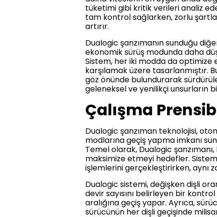
tüketimi gibi kritik verileri analiz 
tam kontrol sağlarken, zorlu şartl
artırır.
Dualogic şanzımanın sunduğu diğer b
ekonomik sürüş modunda daha düşük
Sistem, her iki modda da optimize e
karşılamak üzere tasarlanmıştır. Bu
göz önünde bulundurarak sürdürüle
geleneksel ve yenilikçi unsurların b
Çalışma Prensib
Dualogic şanzıman teknolojisi, ot
modlarına geçiş yapma imkanı sunar.
Temel olarak, Dualogic şanzımanı, b
maksimize etmeyi hedefler. Sistem, e
işlemlerini gerçekleştirirken, ay
Dualogic sistemi, değişken dişli ora
devir sayısını belirleyen bir kontro
aralığına geçiş yapar. Ayrıca, sür
sürücünün her dişli geçişinde mil