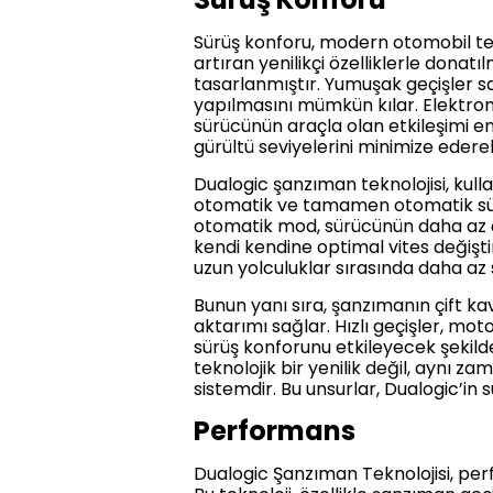
Sürüş konforu, modern otomobil tek
artıran yenilikçi özelliklerle donat
tasarlanmıştır. Yumuşak geçişler s
yapılmasını mümkün kılar. Elektroni
sürücünün araçla olan etkileşimi en ü
gürültü seviyelerini minimize edere
Dualogic şanzıman teknolojisi, kul
otomatik ve tamamen otomatik sürüş 
otomatik mod, sürücünün daha az ç
kendi kendine optimal vites değişti
uzun yolculuklar sırasında daha az s
Bunun yanı sıra, şanzımanın çift kav
aktarımı sağlar. Hızlı geçişler, mo
sürüş konforunu etkileyecek şekild
teknolojik bir yenilik değil, aynı za
sistemdir. Bu unsurlar, Dualogic’in
Performans
Dualogic Şanzıman Teknolojisi, pe