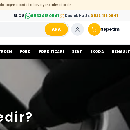
da taşıma bedeli alıcıya yansıtılmaktadır.
BLOG
0 533 418 08 41
Destek Hattı:
0 533 418 08 41
ARA
Sepetim
TROEN
FORD
FORD TİCARİ
SEAT
SKODA
RENAUL
edir?