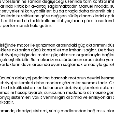
viteslerin ne zaman değişeceği üzerinde tam kontrol imkâ
ullarında kritik bir avantaj sağlamaktadır. Manuel modda, 
üç seviyelerini koruyabilirler; bu da araçla daha dinamik bi
rücülerin tercihlerine göre değişen sürüş dinamiklerini o
r iki mod da farklı kullanıcı ihtiyaçlarına göre tasarlandıkl
performanslı hale getirir.
liğinde motor ile şanzıman arasındaki güç aktarımını düzen
lere aktarılan gücü kontrol etme imkanı sağlar. Debriyaj, 
 Debriyaj açıldığında, motor güç aktarım organlarıyla bağla
erçekleştirilebilir. Bu mekanizma, sürücünün aracı daha yu
e tekerleklerin devri arasında uyum sağlamak amacıyla ge
rücünün debriyaj pedalına basarak motorun devrini kesmes
ebriyaj sistemleri daha modern çözümler sunmaktadır. Ör
o hidrolik sistemler kullanarak debriyaj işlemlerini otomati
amasını hesaplayarak, sürücünün müdahale etmesine ger
briyaj sistemleri, yakıt verimliliğini artırma ve emisyonlar
ktadır.
lamında, debriyaj sistemi, sürüş modlarından bağımsız o