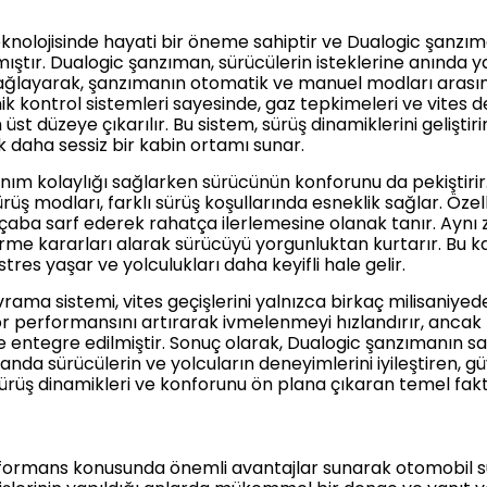
nolojisinde hayati bir öneme sahiptir ve Dualogic şanzıma
ılmıştır. Dualogic şanzıman, sürücülerin isteklerine anında 
ağlayarak, şanzımanın otomatik ve manuel modları arasınd
k kontrol sistemleri sayesinde, gaz tepkimeleri ve vites de
st düzeye çıkarılır. Bu sistem, sürüş dinamiklerini geliştirir
k daha sessiz bir kabin ortamı sunar.
lanım kolaylığı sağlarken sürücünün konforunu da pekiştiri
modları, farklı sürüş koşullarında esneklik sağlar. Özelli
aba sarf ederek rahatça ilerlemesine olanak tanır. Ayn
rme kararları alarak sürücüyü yorgunluktan kurtarır. Bu k
tres yaşar ve yolculukları daha keyifli hale gelir.
rama sistemi, vites geçişlerini yalnızca birkaç milisaniyede
tor performansını artırarak ivmelenmeyi hızlandırır, ancak 
e entegre edilmiştir. Sonuç olarak, Dualogic şanzımanın sa
manda sürücülerin ve yolcuların deneyimlerini iyileştiren, güv
 sürüş dinamikleri ve konforunu ön plana çıkaran temel fakt
rformans konusunda önemli avantajlar sunarak otomobil sü