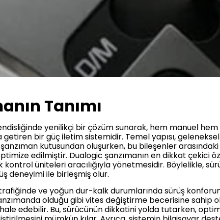
manın Tanımı
ndisliğinde yenilikçi bir çözüm sunarak, hem manuel he
ya getiren bir güç iletim sistemidir. Temel yapısı, gelene
i ve şanzıman kutusundan oluşurken, bu bileşenler arasındaki
optimize edilmiştir. Dualogic şanzımanın en dikkat çekici öz
k kontrol üniteleri aracılığıyla yönetmesidir. Böylelikle, 
 deneyimi ile birleşmiş olur.
çi trafiğinde ve yoğun dur-kalk durumlarında sürüş konforun
nzımanda olduğu gibi vites değiştirme becerisine sahip ols
le edebilir. Bu, sürücünün dikkatini yolda tutarken, op
ştirilmesini mümkün kılar. Ayrıca, sistemin bilgisayar dest