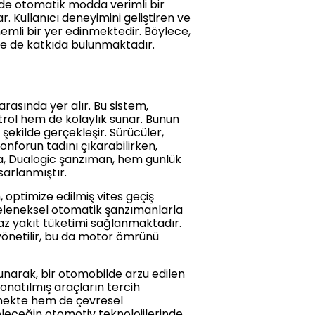
 de otomatik modda verimli bir
. Kullanıcı deneyimini geliştiren ve
mli bir yer edinmektedir. Böylece,
ine de katkıda bulunmaktadır.
asında yer alır. Bu sistem,
trol hem de kolaylık sunar. Bunun
r şekilde gerçekleşir. Sürücüler,
nforun tadını çıkarabilirken,
la, Dualogic şanzıman, hem günlük
sarlanmıştır.
, optimize edilmiş vites geçiş
 Geleneksel otomatik şanzımanlarla
 az yakıt tüketimi sağlanmaktadır.
 yönetilir, bu da motor ömrünü
unarak, bir otomobilde arzu edilen
 donatılmış araçların tercih
ürmekte hem de çevresel
geleceğin otomotiv teknolojilerinde