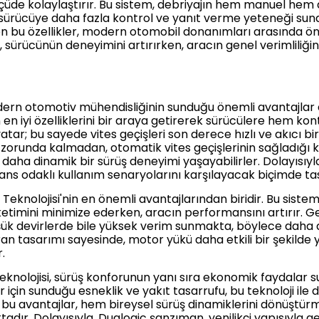
çüde kolaylaştırır. Bu sistem, debriyajın hem manuel hem
 sürücüye daha fazla kontrol ve yanıt verme yeteneği sunar
 bu özellikler, modern otomobil donanımları arasında öne
, sürücünün deneyimini artırırken, aracın genel verimliliğ
ern otomotiv mühendisliğinin sunduğu önemli avantajlar ar
n iyi özelliklerini bir araya getirerek sürücülere hem kon
yatar; bu sayede vites geçişleri son derece hızlı ve akıcı bi
zorunda kalmadan, otomatik vites geçişlerinin sağladığı ko
daha dinamik bir sürüş deneyimi yaşayabilirler. Dolayısıy
ans odaklı kullanım senaryolarını karşılayacak biçimde ta
 Teknolojisi'nin en önemli avantajlarından biridir. Bu sistem
tüketimini minimize ederken, aracın performansını artırır.
düşük devirlerde bile yüksek verim sunmakta, böylece daha
ıran tasarımı sayesinde, motor yükü daha etkili bir şekilde
.
knolojisi, sürüş konforunun yanı sıra ekonomik faydalar s
ler için sunduğu esneklik ve yakıt tasarrufu, bu teknoloji ile
m bu avantajlar, hem bireysel sürüş dinamiklerini dönüşt
tadır. Dolayısıyla, Dualogic şanzıman, yenilikçi yapısıyla 