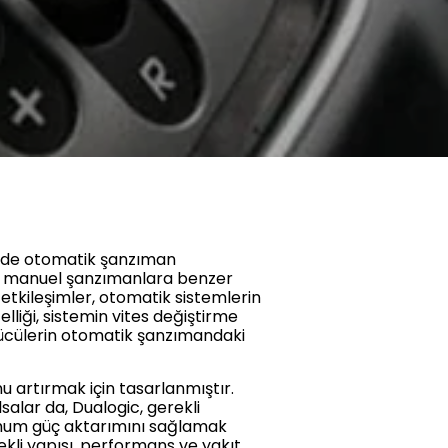
m de otomatik şanzıman
ksel manuel şanzımanlara benzer
 etkileşimler, otomatik sistemlerin
elliği, sistemin vites değiştirme
sürücülerin otomatik şanzımandaki
u artırmak için tasarlanmıştır.
alar da, Dualogic, gerekli
timum güç aktarımını sağlamak
ekli yapısı, performans ve yakıt