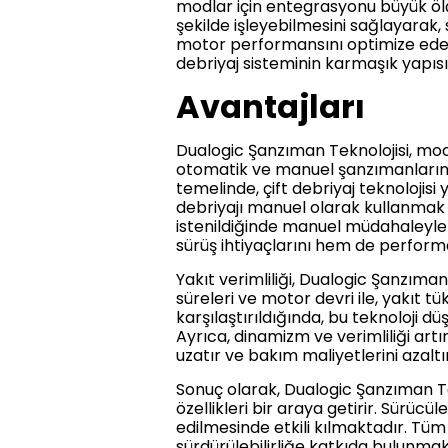
modlar için entegrasyonu büyük öl
şekilde işleyebilmesini sağlayarak,
motor performansını optimize eden
debriyaj sisteminin karmaşık yapısı
Avantajları
Dualogic Şanzıman Teknolojisi, mod
otomatik ve manuel şanzımanların e
temelinde, çift debriyaj teknolojisi 
debriyajı manuel olarak kullanmak 
istenildiğinde manuel müdahaleyle 
sürüş ihtiyaçlarını hem de perform
Yakıt verimliliği, Dualogic Şanzıman
süreleri ve motor devri ile, yakıt 
karşılaştırıldığında, bu teknoloji 
Ayrıca, dinamizm ve verimliliği art
uzatır ve bakım maliyetlerini azaltır
Sonuç olarak, Dualogic Şanzıman Te
özellikleri bir araya getirir. Sürücü
edilmesinde etkili kılmaktadır. Tü
sürdürülebilirliğe katkıda bulunmak