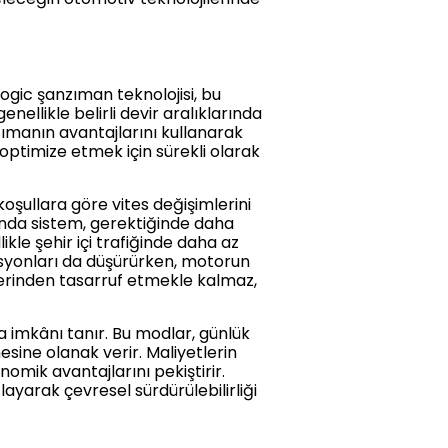
logic şanzıman teknolojisi, bu
ellikle belirli devir aralıklarında
zımanın avantajlarını kullanarak
ptimize etmek için sürekli olarak
oşullara göre vites değişimlerini
ında sistem, gerektiğinde daha
ikle şehir içi trafiğinde daha az
misyonları da düşürürken, motorun
lerinden tasarruf etmekle kalmaz,
a imkânı tanır. Bu modlar, günlük
esine olanak verir. Maliyetlerin
nomik avantajlarını pekiştirir.
ğlayarak çevresel sürdürülebilirliği