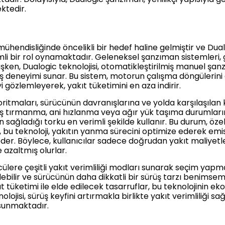
ktedir.
mühendisliğinde öncelikli bir hedef haline gelmiştir ve Dua
i bir rol oynamaktadır. Geleneksel şanzıman sistemleri, gen
ken, Dualogic teknolojisi, otomatikleştirilmiş manuel şan
 deneyimi sunar. Bu sistem, motorun çalışma döngülerini o
i gözlemleyerek, yakıt tüketimini en aza indirir.
tmaları, sürücünün davranışlarına ve yolda karşılaşılan k
okuş tırmanma, ani hızlanma veya ağır yük taşıma durumlar
sağladığı torku en verimli şekilde kullanır. Bu durum, özell
ca, bu teknoloji, yakıtın yanma sürecini optimize ederek e
der. Böylece, kullanıcılar sadece doğrudan yakıt maliyet
 azaltmış olurlar.
ülere çeşitli yakıt verimliliği modları sunarak seçim yapm
lebilir ve sürücünün daha dikkatli bir sürüş tarzı benimsem
 tüketimi ile elde edilecek tasarruflar, bu teknolojinin eko
ojisi, sürüş keyfini artırmakla birlikte yakıt verimliliği sa
sunmaktadır.