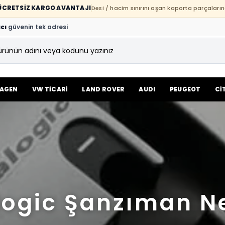
E ÜCRETSİZ KARGO AVANTAJI
Desi / hacim sınırını aşan kaporta parçaların
cı
güvenin tek adresi
AGEN
VW TİCARİ
LAND ROVER
AUDI
PEUGEOT
Cİ
ogic Şanzıman N