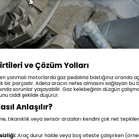
irtileri ve Çözüm Yolları
ten yanmalı motorlarda gaz pedalına bastığınız oranda 
tik bir parçadır. Adeta aracın nefes almasını sağlayan bu
mında sorunlar yaşayabilir. Gaz kelebeğinin düzgün çalış
nu ciddi şekilde düşürür.
asıl Anlaşılır?
tıkanıklık veya sensör arızaları kendini çok net tepkilerle
zliği:
Araç durur halde veya boş viteste çalışırken (örneğ