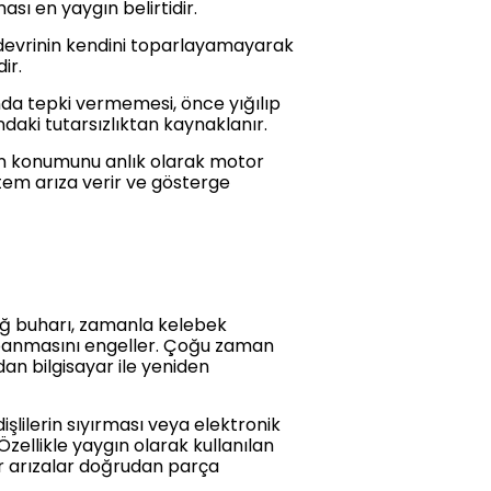
sı en yaygın belirtidir.
devrinin kendini toparlayamayarak
ir.
da tepki vermemesi, önce yığılıp
aki tutarsızlıktan kaynaklanır.
fin konumunu anlık olarak motor
stem arıza verir ve gösterge
ağ buharı, zamanla kelebek
apanmasını engeller. Çoğu zaman
an bilgisayar ile yeniden
şlilerin sıyırması veya elektronik
llikle yaygın olarak kullanılan
r arızalar doğrudan parça