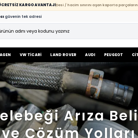
E ÜCRETSİZ KARGO AVANTAJI
Desi / hacim sınırını aşan kaporta parçaların
cı
güvenin tek adresi
AGEN
VW TİCARİ
LAND ROVER
AUDI
PEUGEOT
Cİ
elebeği Arıza Belir
ve Çözüm Yolları