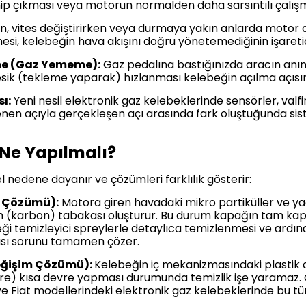
inip çıkması veya motorun normalden daha sarsıntılı çalışma
, vites değiştirirken veya durmaya yakın anlarda motor 
si, kelebeğin hava akışını doğru yönetemediğinin işaretid
me (Gaz Yememe):
Gaz pedalına bastığınızda aracın anın
sik (tekleme yaparak) hızlanması kelebeğin açılma açısınd
ı:
Yeni nesil elektronik gaz kelebeklerinde sensörler, val
stenen açıyla gerçekleşen açı arasında fark oluştuğunda si
 Ne Yapılmalı?
l nedene dayanır ve çözümleri farklılık gösterir:
k Çözümü):
Motora giren havadaki mikro partiküller ve y
um (karbon) tabakası oluşturur. Bu durum kapağın tam k
i temizleyici spreylerle detaylıca temizlenmesi ve ardınd
sı sorunu tamamen çözer.
Değişim Çözümü):
Kelebeğin iç mekanizmasındaki plastik di
 kısa devre yapması durumunda temizlik işe yaramaz. Öze
 Fiat modellerindeki elektronik gaz kelebeklerinde bu tü