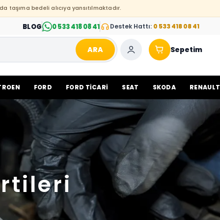
da taşıma bedeli alıcıya yansıtılmaktadır.
BLOG
0 533 418 08 41
Destek Hattı:
0 533 418 08 41
ARA
Sepetim
TROEN
FORD
FORD TİCARİ
SEAT
SKODA
RENAUL
tileri