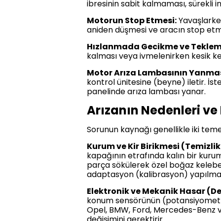
ibresinin sabit kalmaması, sürekli 
Motorun Stop Etmesi:
Yavaşlarken
aniden düşmesi ve aracın stop etme
Hızlanmada Gecikme ve Tekle
kalması veya ivmelenirken kesik ke
Motor Arıza Lambasının Yanmas
kontrol ünitesine (beyne) iletir. İ
panelinde arıza lambası yanar.
Arızanın Nedenleri ve
Sorunun kaynağı genellikle iki teme
Kurum ve Kir Birikmesi (Temizli
kapağının etrafında kalın bir kur
parça sökülerek özel boğaz kelebeğ
adaptasyon (kalibrasyon) yapılma
Elektronik ve Mekanik Hasar (
konum sensörünün (potansiyometre)
Opel, BMW, Ford, Mercedes-Benz ve
değişimini gerektirir.