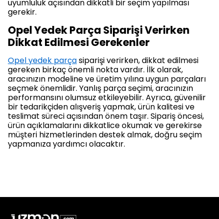
uyumluluk açısından dikkatli bir seçim yapılması
gerekir.
Opel Yedek Parça Siparişi Verirken
Dikkat Edilmesi Gerekenler
Opel yedek parça
siparişi verirken, dikkat edilmesi
gereken birkaç önemli nokta vardır. İlk olarak,
aracınızın modeline ve üretim yılına uygun parçaları
seçmek önemlidir. Yanlış parça seçimi, aracınızın
performansını olumsuz etkileyebilir. Ayrıca, güvenilir
bir tedarikçiden alışveriş yapmak, ürün kalitesi ve
teslimat süreci açısından önem taşır. Sipariş öncesi,
ürün açıklamalarını dikkatlice okumak ve gerekirse
müşteri hizmetlerinden destek almak, doğru seçim
yapmanıza yardımcı olacaktır.