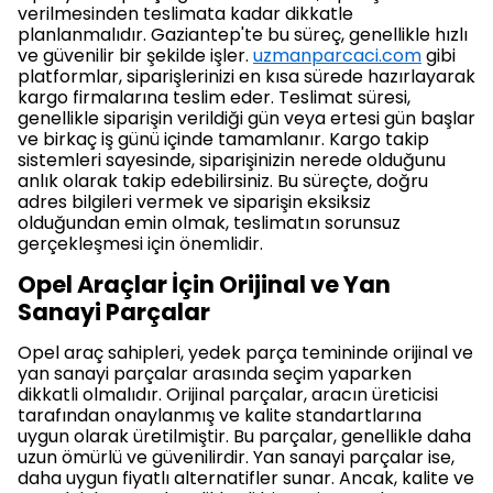
verilmesinden teslimata kadar dikkatle
planlanmalıdır. Gaziantep'te bu süreç, genellikle hızlı
ve güvenilir bir şekilde işler.
uzmanparcaci.com
gibi
platformlar, siparişlerinizi en kısa sürede hazırlayarak
kargo firmalarına teslim eder. Teslimat süresi,
genellikle siparişin verildiği gün veya ertesi gün başlar
ve birkaç iş günü içinde tamamlanır. Kargo takip
sistemleri sayesinde, siparişinizin nerede olduğunu
anlık olarak takip edebilirsiniz. Bu süreçte, doğru
adres bilgileri vermek ve siparişin eksiksiz
olduğundan emin olmak, teslimatın sorunsuz
gerçekleşmesi için önemlidir.
Opel Araçlar İçin Orijinal ve Yan
Sanayi Parçalar
Opel araç sahipleri, yedek parça temininde orijinal ve
yan sanayi parçalar arasında seçim yaparken
dikkatli olmalıdır. Orijinal parçalar, aracın üreticisi
tarafından onaylanmış ve kalite standartlarına
uygun olarak üretilmiştir. Bu parçalar, genellikle daha
uzun ömürlü ve güvenilirdir. Yan sanayi parçalar ise,
daha uygun fiyatlı alternatifler sunar. Ancak, kalite ve