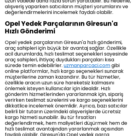
uzun vadede daha fazla sorun yaratabilir. Bu nedenle,
alışveriş yaparken satıcıların müşteri yorumlarını ve
değerlendirmelerini incelemek faydalı olabilir.
Opel Yedek Parçalarının Giresun'a
Hızlı Gönderimi
Opel yedek parçalarının Giresun'a hızlı gönderimi,
araç sahipleri için büyük bir avantaj sağlar. Özellikle
acil durumlarda, hızlı teslimat seçenekleri sayesinde
araç sahipleri, ihtiyaç duydukları parçaları kısa
sürede temin edebilirler.
uzmanparcaci.com
gibi
online platformlar, hızlı kargo seçenekleri sunarak
müşterilerine zaman kazandırır. Bu tür hizmetler,
özellikle aracın uzun süre hareketsiz kalmasını
önlemek isteyen kullanıcılar için idealdir. Hızlı
gönderim hizmetlerinden yararlanmak için, sipariş
verirken teslimat sürelerini ve kargo seçeneklerini
dikkatlice incelemek önemlidir. Ayrıca, bazı satıcılar
belirli bir tutarın üzerindeki alışverişlerde ücretsiz
kargo hizmeti sunabilir. Bu tür fırsatları
değerlendirmek, hem maliyetleri düşürmek hem de
hızlı teslimat avantajından yararlanmak açısından
faydalı olabilir. Giresun'da Opel yedek parça