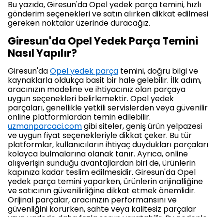
Bu yazıda, Giresun'da Opel yedek parça temini, hızlı
gönderim seçenekleri ve satın alırken dikkat edilmesi
gereken noktalar üzerinde duracağız.
Giresun'da Opel Yedek Parça Temini
Nasıl Yapılır?
Giresun'da
Opel yedek parça
temini, doğru bilgi ve
kaynaklarla oldukça basit bir hale gelebilir. İlk adım,
aracınızın modeline ve ihtiyacınız olan parçaya
uygun seçenekleri belirlemektir. Opel yedek
parçaları, genellikle yetkili servislerden veya güvenilir
online platformlardan temin edilebilir.
uzmanparcaci.com
gibi siteler, geniş ürün yelpazesi
ve uygun fiyat seçenekleriyle dikkat çeker. Bu tür
platformlar, kullanıcıların ihtiyaç duydukları parçaları
kolayca bulmalarına olanak tanır. Ayrıca, online
alışverişin sunduğu avantajlardan biri de, ürünlerin
kapınıza kadar teslim edilmesidir. Giresun'da Opel
yedek parça temini yaparken, ürünlerin orijinalliğine
ve satıcının güvenilirliğine dikkat etmek önemlidir.
Orijinal parçalar, aracınızın performansını ve
güvenliğini korurken, sahte veya kalitesiz parçalar