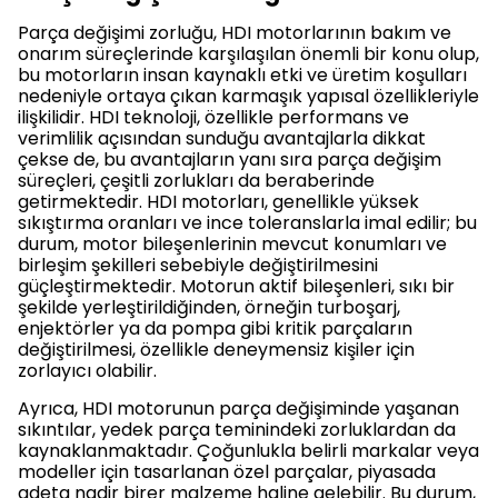
Parça değişimi zorluğu, HDI motorlarının bakım ve
onarım süreçlerinde karşılaşılan önemli bir konu olup,
bu motorların insan kaynaklı etki ve üretim koşulları
nedeniyle ortaya çıkan karmaşık yapısal özellikleriyle
ilişkilidir. HDI teknoloji, özellikle performans ve
verimlilik açısından sunduğu avantajlarla dikkat
çekse de, bu avantajların yanı sıra parça değişim
süreçleri, çeşitli zorlukları da beraberinde
getirmektedir. HDI motorları, genellikle yüksek
sıkıştırma oranları ve ince toleranslarla imal edilir; bu
durum, motor bileşenlerinin mevcut konumları ve
birleşim şekilleri sebebiyle değiştirilmesini
güçleştirmektedir. Motorun aktif bileşenleri, sıkı bir
şekilde yerleştirildiğinden, örneğin turboşarj,
enjektörler ya da pompa gibi kritik parçaların
değiştirilmesi, özellikle deneymensiz kişiler için
zorlayıcı olabilir.
Ayrıca, HDI motorunun parça değişiminde yaşanan
sıkıntılar, yedek parça teminindeki zorluklardan da
kaynaklanmaktadır. Çoğunlukla belirli markalar veya
modeller için tasarlanan özel parçalar, piyasada
adeta nadir birer malzeme haline gelebilir. Bu durum,