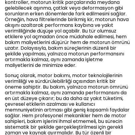
kontroller, motorun kritik parçalarında meydana
gelebilecek aşınma, çatlak veya deformasyon gibi
sorunların erken dönemlerde fark edilmesini sağlar.
Örneğin, hava filtrelerinde birikmiş kir, motorun hava
akışını azaltarak performans kaybına ve yakıt
verimliliğinde düşüşe yol açabilir. Bu tür olumsuz
etkilere yol açmadan önce müdahale edilmesi, hem
bakım maliyetlerini düşürür hem de motorun ömrünü
uzatır. Dolayısıyla, bakım süreçlerinin düzenli bir
şekilde yapılması, yalnızca motorun performansını
artırmakla kalmaz, aynı zamanda işletme
maliyetlerini de minimize eder.
Sonuç olarak, motor bakımı, motor teknolojilerinin
verimliliği ve sürdürülebilirliği açısından kritik bir
öneme sahiptir. Bu bakım, yalnızca motorun ömrünü
artırmakla kalmaz, aynı zamanda performansını da
en üst düzeye çıkarır; bu da daha az yakıt tüketimi,
çevresel etkilerin azalması ve kullanıcı
memnuniyetinin artması gibi geniş kapsamlı faydalar
sağlar. Hem profesyonel mekanikler hem de motor
sahipleri, bakım işlerini ihmal etmemeli, bu sürecin
sistematik bir şekilde gerçekleştirilmesi için gerekli
zaman ve kaynak ayırmalıdır. Bu tür özenli bir