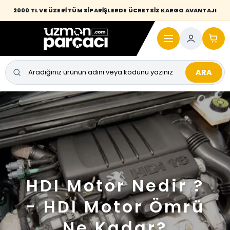
2000 TL VE ÜZERİ TÜM SİPARİŞLERDE ÜCRETSİZ KARGO AVANTAJI
ARA
HDI Motor Nedir ?
- HDI Motor Ömrü
Ne Kadar?