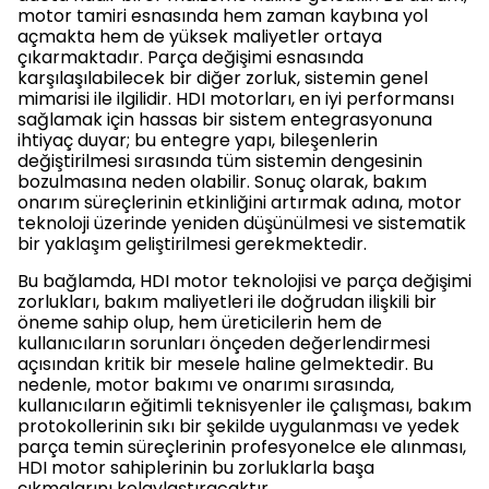
motor tamiri esnasında hem zaman kaybına yol
açmakta hem de yüksek maliyetler ortaya
çıkarmaktadır. Parça değişimi esnasında
karşılaşılabilecek bir diğer zorluk, sistemin genel
mimarisi ile ilgilidir. HDI motorları, en iyi performansı
sağlamak için hassas bir sistem entegrasyonuna
ihtiyaç duyar; bu entegre yapı, bileşenlerin
değiştirilmesi sırasında tüm sistemin dengesinin
bozulmasına neden olabilir. Sonuç olarak, bakım
onarım süreçlerinin etkinliğini artırmak adına, motor
teknoloji üzerinde yeniden düşünülmesi ve sistematik
bir yaklaşım geliştirilmesi gerekmektedir.
Bu bağlamda, HDI motor teknolojisi ve parça değişimi
zorlukları, bakım maliyetleri ile doğrudan ilişkili bir
öneme sahip olup, hem üreticilerin hem de
kullanıcıların sorunları önçeden değerlendirmesi
açısından kritik bir mesele haline gelmektedir. Bu
nedenle, motor bakımı ve onarımı sırasında,
kullanıcıların eğitimli teknisyenler ile çalışması, bakım
protokollerinin sıkı bir şekilde uygulanması ve yedek
parça temin süreçlerinin profesyonelce ele alınması,
HDI motor sahiplerinin bu zorluklarla başa
çıkmalarını kolaylaştıracaktır.