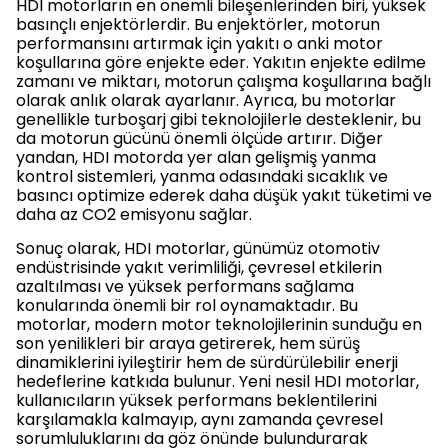
HDI motorların en önemli bileşenlerinden biri, yüksek
basınçlı enjektörlerdir. Bu enjektörler, motorun
performansını artırmak için yakıtı o anki motor
koşullarına göre enjekte eder. Yakıtın enjekte edilme
zamanı ve miktarı, motorun çalışma koşullarına bağlı
olarak anlık olarak ayarlanır. Ayrıca, bu motorlar
genellikle turboşarj gibi teknolojilerle desteklenir, bu
da motorun gücünü önemli ölçüde artırır. Diğer
yandan, HDI motorda yer alan gelişmiş yanma
kontrol sistemleri, yanma odasındaki sıcaklık ve
basıncı optimize ederek daha düşük yakıt tüketimi ve
daha az CO2 emisyonu sağlar.
Sonuç olarak, HDI motorlar, günümüz otomotiv
endüstrisinde yakıt verimliliği, çevresel etkilerin
azaltılması ve yüksek performans sağlama
konularında önemli bir rol oynamaktadır. Bu
motorlar, modern motor teknolojilerinin sunduğu en
son yenilikleri bir araya getirerek, hem sürüş
dinamiklerini iyileştirir hem de sürdürülebilir enerji
hedeflerine katkıda bulunur. Yeni nesil HDI motorlar,
kullanıcıların yüksek performans beklentilerini
karşılamakla kalmayıp, aynı zamanda çevresel
sorumluluklarını da göz önünde bulundurarak