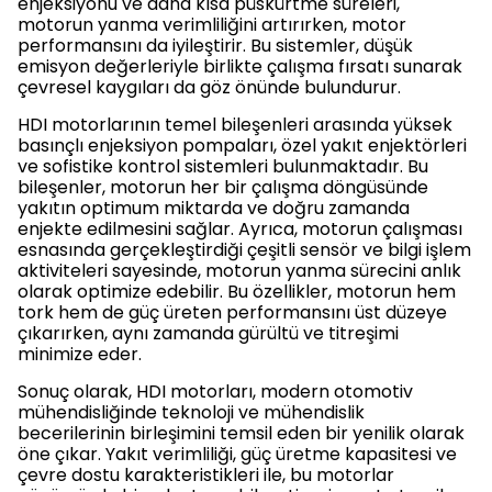
enjeksiyonu ve daha kısa püskürtme süreleri,
motorun yanma verimliliğini artırırken, motor
performansını da iyileştirir. Bu sistemler, düşük
emisyon değerleriyle birlikte çalışma fırsatı sunarak
çevresel kaygıları da göz önünde bulundurur.
HDI motorlarının temel bileşenleri arasında yüksek
basınçlı enjeksiyon pompaları, özel yakıt enjektörleri
ve sofistike kontrol sistemleri bulunmaktadır. Bu
bileşenler, motorun her bir çalışma döngüsünde
yakıtın optimum miktarda ve doğru zamanda
enjekte edilmesini sağlar. Ayrıca, motorun çalışması
esnasında gerçekleştirdiği çeşitli sensör ve bilgi işlem
aktiviteleri sayesinde, motorun yanma sürecini anlık
olarak optimize edebilir. Bu özellikler, motorun hem
tork hem de güç üreten performansını üst düzeye
çıkarırken, aynı zamanda gürültü ve titreşimi
minimize eder.
Sonuç olarak, HDI motorları, modern otomotiv
mühendisliğinde teknoloji ve mühendislik
becerilerinin birleşimini temsil eden bir yenilik olarak
öne çıkar. Yakıt verimliliği, güç üretme kapasitesi ve
çevre dostu karakteristikleri ile, bu motorlar