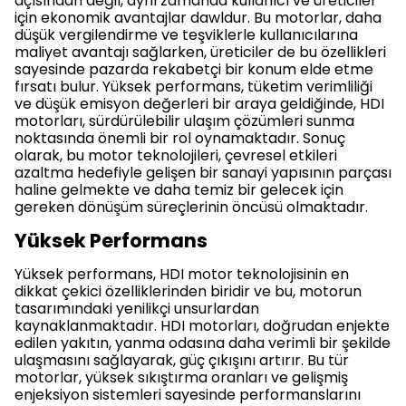
açısından değil, aynı zamanda kullanıcı ve üreticiler
için ekonomik avantajlar dawldur. Bu motorlar, daha
düşük vergilendirme ve teşviklerle kullanıcılarına
maliyet avantajı sağlarken, üreticiler de bu özellikleri
sayesinde pazarda rekabetçi bir konum elde etme
fırsatı bulur. Yüksek performans, tüketim verimliliği
ve düşük emisyon değerleri bir araya geldiğinde, HDI
motorları, sürdürülebilir ulaşım çözümleri sunma
noktasında önemli bir rol oynamaktadır. Sonuç
olarak, bu motor teknolojileri, çevresel etkileri
azaltma hedefiyle gelişen bir sanayi yapısının parçası
haline gelmekte ve daha temiz bir gelecek için
gereken dönüşüm süreçlerinin öncüsü olmaktadır.
Yüksek Performans
Yüksek performans, HDI motor teknolojisinin en
dikkat çekici özelliklerinden biridir ve bu, motorun
tasarımındaki yenilikçi unsurlardan
kaynaklanmaktadır. HDI motorları, doğrudan enjekte
edilen yakıtın, yanma odasına daha verimli bir şekilde
ulaşmasını sağlayarak, güç çıkışını artırır. Bu tür
motorlar, yüksek sıkıştırma oranları ve gelişmiş
enjeksiyon sistemleri sayesinde performanslarını