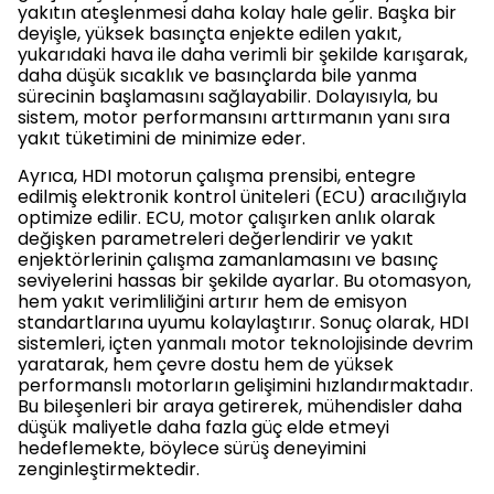
yakıtın ateşlenmesi daha kolay hale gelir. Başka bir
deyişle, yüksek basınçta enjekte edilen yakıt,
yukarıdaki hava ile daha verimli bir şekilde karışarak,
daha düşük sıcaklık ve basınçlarda bile yanma
sürecinin başlamasını sağlayabilir. Dolayısıyla, bu
sistem, motor performansını arttırmanın yanı sıra
yakıt tüketimini de minimize eder.
Ayrıca, HDI motorun çalışma prensibi, entegre
edilmiş elektronik kontrol üniteleri (ECU) aracılığıyla
optimize edilir. ECU, motor çalışırken anlık olarak
değişken parametreleri değerlendirir ve yakıt
enjektörlerinin çalışma zamanlamasını ve basınç
seviyelerini hassas bir şekilde ayarlar. Bu otomasyon,
hem yakıt verimliliğini artırır hem de emisyon
standartlarına uyumu kolaylaştırır. Sonuç olarak, HDI
sistemleri, içten yanmalı motor teknolojisinde devrim
yaratarak, hem çevre dostu hem de yüksek
performanslı motorların gelişimini hızlandırmaktadır.
Bu bileşenleri bir araya getirerek, mühendisler daha
düşük maliyetle daha fazla güç elde etmeyi
hedeflemekte, böylece sürüş deneyimini
zenginleştirmektedir.