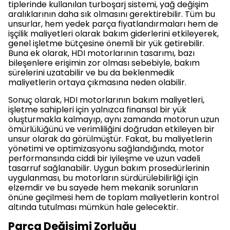
tiplerinde kullanılan turboşarj sistemi, yağ değişim
aralıklarının daha sık olmasını gerektirebilir. Tüm bu
unsurlar, hem yedek parça fiyatlandırmaları hem de
işçilik maliyetleri olarak bakım giderlerini etkileyerek,
genel işletme bütçesine önemli bir yük getirebilir.
Buna ek olarak, HDI motorlarının tasarımı, bazı
bileşenlere erişimin zor olması sebebiyle, bakım
sürelerini uzatabilir ve bu da beklenmedik
maliyetlerin ortaya çıkmasına neden olabilir.
Sonuç olarak, HDI motorlarının bakım maliyetleri,
işletme sahipleri için yalnızca finansal bir yük
oluşturmakla kalmayıp, aynı zamanda motorun uzun
ömürlülüğünü ve verimliliğini doğrudan etkileyen bir
unsur olarak da görülmüştür. Fakat, bu maliyetlerin
yönetimi ve optimizasyonu sağlandığında, motor
performansında ciddi bir iyileşme ve uzun vadeli
tasarruf sağlanabilir. Uygun bakım prosedürlerinin
uygulanması, bu motorların sürdürülebilirliği için
elzemdir ve bu sayede hem mekanik sorunların
önüne geçilmesi hem de toplam maliyetlerin kontrol
altında tutulması mümkün hale gelecektir.
Parça Değişimi Zorluğu