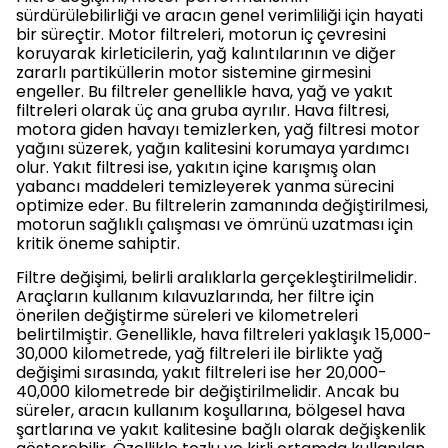
sürdürülebilirliği ve aracın genel verimliliği için hayati
bir süreçtir. Motor filtreleri, motorun iç çevresini
koruyarak kirleticilerin, yağ kalıntılarının ve diğer
zararlı partiküllerin motor sistemine girmesini
engeller. Bu filtreler genellikle hava, yağ ve yakıt
filtreleri olarak üç ana gruba ayrılır. Hava filtresi,
motora giden havayı temizlerken, yağ filtresi motor
yağını süzerek, yağın kalitesini korumaya yardımcı
olur. Yakıt filtresi ise, yakıtın içine karışmış olan
yabancı maddeleri temizleyerek yanma sürecini
optimize eder. Bu filtrelerin zamanında değiştirilmesi,
motorun sağlıklı çalışması ve ömrünü uzatması için
kritik öneme sahiptir.
Filtre değişimi, belirli aralıklarla gerçekleştirilmelidir.
Araçların kullanım kılavuzlarında, her filtre için
önerilen değiştirme süreleri ve kilometreleri
belirtilmiştir. Genellikle, hava filtreleri yaklaşık 15,000-
30,000 kilometrede, yağ filtreleri ile birlikte yağ
değişimi sırasında, yakıt filtreleri ise her 20,000-
40,000 kilometrede bir değiştirilmelidir. Ancak bu
süreler, aracın kullanım koşullarına, bölgesel hava
şartlarına ve yakıt kalitesine bağlı olarak değişkenlik