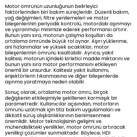
Motor ömrünün uzunluğunun belirleyici
faktörlerinden biri bakım süreçleridir. Düzenli bakım,
yağ değişimleri, filtre yenilemeleri ve motor
bileşenlerinin periyodik kontrolü, motordaki aşınmayı
ve yıpranmayı minimize ederek performansı artırır.
Bunun yanı sıra, motorun çalışma koşulları da
ortalama ömründe büyük rol oynar. Aşırı yüklenme,
ani hızlanmalar ve yüksek sıcaklıklar, motor
bileşenlerinin ömrünü kısaltabilir. Ayrıca, yakıt
kalitesi, motorun içindeki kirletici madde miktarını ve
bunun yanı sıra motor performansını etkileyen
önemli bir unsurdur. Kalitesiz yakıt kullanımı,
enjektörlerin tıkanmasına ve diğer bileşenlerde
aşınma yaratmaya neden olabilir.
Sonuç olarak, ortalama motor ömrü, birçok
değişkenin etkileşimiyle şekillenen karmaşık bir
parametredir. Kullanıcılar açısından, motorların
ömrünü uzatmak için titiz bakım uygulamaları ve
dikkatli sürüş alışkanlıklarının benimsenmesi
önemlidir. Motor teknolojisinin gelişimi ve
mühendislikteki yenilikler, motor ömrünü artıracak
yenilikçi çözümler sunmaktadır. Böylece, HDI