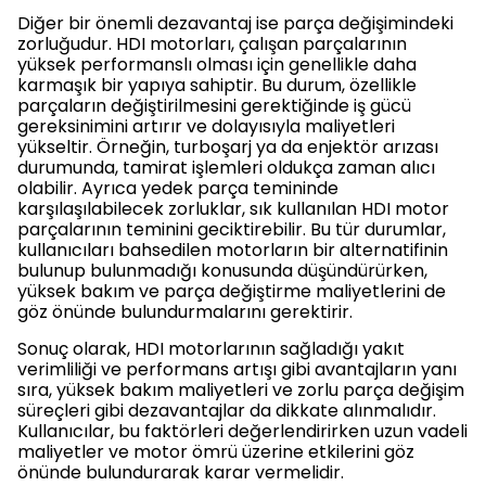
Diğer bir önemli dezavantaj ise parça değişimindeki
zorluğudur. HDI motorları, çalışan parçalarının
yüksek performanslı olması için genellikle daha
karmaşık bir yapıya sahiptir. Bu durum, özellikle
parçaların değiştirilmesini gerektiğinde iş gücü
gereksinimini artırır ve dolayısıyla maliyetleri
yükseltir. Örneğin, turboşarj ya da enjektör arızası
durumunda, tamirat işlemleri oldukça zaman alıcı
olabilir. Ayrıca yedek parça temininde
karşılaşılabilecek zorluklar, sık kullanılan HDI motor
parçalarının teminini geciktirebilir. Bu tür durumlar,
kullanıcıları bahsedilen motorların bir alternatifinin
bulunup bulunmadığı konusunda düşündürürken,
yüksek bakım ve parça değiştirme maliyetlerini de
göz önünde bulundurmalarını gerektirir.
Sonuç olarak, HDI motorlarının sağladığı yakıt
verimliliği ve performans artışı gibi avantajların yanı
sıra, yüksek bakım maliyetleri ve zorlu parça değişim
süreçleri gibi dezavantajlar da dikkate alınmalıdır.
Kullanıcılar, bu faktörleri değerlendirirken uzun vadeli
maliyetler ve motor ömrü üzerine etkilerini göz
önünde bulundurarak karar vermelidir.