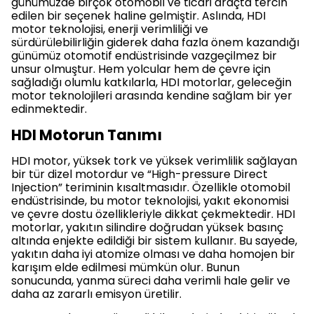
günümüzde birçok otomobil ve ticari araçta tercih
edilen bir seçenek haline gelmiştir. Aslında, HDI
motor teknolojisi, enerji verimliliği ve
sürdürülebilirliğin giderek daha fazla önem kazandığı
günümüz otomotif endüstrisinde vazgeçilmez bir
unsur olmuştur. Hem yolcular hem de çevre için
sağladığı olumlu katkılarla, HDI motorlar, geleceğin
motor teknolojileri arasında kendine sağlam bir yer
edinmektedir.
HDI Motorun Tanımı
HDI motor, yüksek tork ve yüksek verimlilik sağlayan
bir tür dizel motordur ve “High-pressure Direct
Injection” teriminin kısaltmasıdır. Özellikle otomobil
endüstrisinde, bu motor teknolojisi, yakıt ekonomisi
ve çevre dostu özellikleriyle dikkat çekmektedir. HDI
motorlar, yakıtın silindire doğrudan yüksek basınç
altında enjekte edildiği bir sistem kullanır. Bu sayede,
yakıtın daha iyi atomize olması ve daha homojen bir
karışım elde edilmesi mümkün olur. Bunun
sonucunda, yanma süreci daha verimli hale gelir ve
daha az zararlı emisyon üretilir.