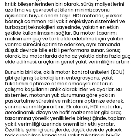
kritik bileşenlerinden biri olarak, sürüş maliyetlerini
azaltma ve çevresel etkilerin minimizasyonu
açısından büyük önem taşır. HDI motorlar, yüksek
basınçlı common rail yakıt enjeksiyon sistemleri ve
turboşarj teknolojileri sayesinde, yakıtın en etkin
şekilde kullanılmasını sağlar. Bu motor tasarımı,
maksimum güç ve tork elde edebilmek için yakıtın
yanma sürecini optimize ederken, aynı zamanda
düşük devirde bile etkili performans sunar. Sonuç
olarak, bu motorlarda daha az yakıtla daha fazla güç
elde edilmesi, araçların genel yakıt verimliliğini artırır.
Bununla birlikte, akıllı motor kontrol üniteleri (ECU)
gibi gelişmiş teknolojilerin entegrasyonu, yakıt
tüketimini optimize etmek amacıyla motorun
çalışma koşullarını anlık olarak izler ve ayarlar. Bu
sistemler, motorun yük durumuna göre yakıtın
püskürtülme süresini ve miktarını optimize ederek,
yanma verimliliğini artırır. Ek olarak, HDI motorlar,
aerodinamik dizayn ve hafif malzemeler gibi araç
tasarımına yönelik yeniliklerle birleştiğinde, toplam
yakıt verimliliği üzerinde önemli bir etki yaratır.
Özellikle şehir içi sürüşlerde, düşük devirde yüksek
tork sunabilme kapasitesi, yakıt tüketimini büyük