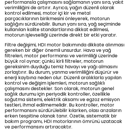
performansla çalışmasını sağlamanın yanı sıra, yakıt
verimliliğini de artırır. Ayrıca, yağın düzenli olarak
kontrol edilmesi, motor içi kir ve metal
parçacıklarının birikmesini önleyerek, motorun
sağlığını sürdürebilir. Bunun yanı sıra, yağ seçiminde
kullanılan kalite standartlarına dikkat edilmesi,
motorun işlevselliği üzerinde direkt bir etki yaratır.
Filtre değişimi, HDI motor bakımında dikkate alınması
gereken bir diğer önemli unsurdur. Hava ve yağ
filtreleri, motor performansı ve verimliliği üzerinde
büyük rol oynar; çünkü kirli filtreler, motorun
gereksinim duyduğu temiz havayı ve yağı almasını
zorlaştırır. Bu durum, yanma verimliliğini düşürür ve
enerji kaybına neden olur. Düzenli aralıklarla yapılan
kontrol ve değişim işlemleri, motorun sağlıklı
çalışmasını destekler. Son olarak, motorun genel
sağlık durumu için periyodik kontroller, özellikle
soğutma sistemi, elektrik aksamı ve egzoz emisyon
testleri, ihmal edilmemelidir. Bu kontroller, motor
performansını sürdürülebilir kılarken, olası arızaların
erken tespitine olanak tanır. Özetle, sistematik bir
bakım programı, HDI motorlarının ömrünü uzatacak
ve performansını artıracaktır.