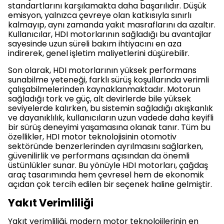
standartlarını karşılamakta daha başarılıdır. Düşük
emisyon, yalnızca çevreye olan katkısıyla sınırlı
kalmayıp, aynı zamanda yakıt masraflarını da azaltır.
Kullanıcılar, HDI motorlarının sağladığı bu avantajlar
sayesinde uzun süreli bakım ihtiyacını en aza
indirerek, genel işletim maliyetlerini düşürebilir.
Son olarak, HDI motorlarının yüksek performans
sunabilme yeteneği, farklı sürüş koşullarında verimli
çalışabilmelerinden kaynaklanmaktadır. Motorun
sağladığı tork ve güç, alt devirlerde bile yüksek
seviyelerde kalırken, bu sistemin sağladığı akışkanlık
ve dayanıklılık, kullanıcıların uzun vadede daha keyifli
bir sürüş deneyimi yaşamasına olanak tanır. Tüm bu
özellikler, HDI motor teknolojisinin otomotiv
sektöründe benzerlerinden ayrılmasını sağlarken,
güvenilirlik ve performans açısından da önemli
üstünlükler sunar. Bu yönüyle HDI motorları, çağdaş
araç tasarımında hem çevresel hem de ekonomik
açıdan çok tercih edilen bir seçenek haline gelmiştir.
Yakıt Verimliliği
Yakıt verimliliği, modern motor teknolojilerinin en