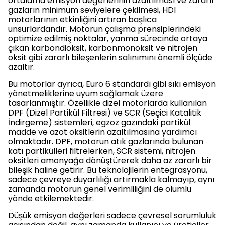
ortalama emisyon değerlerinin azaltılması ve zararlı
gazların minimum seviyelere çekilmesi, HDI
motorlarının etkinliğini artıran başlıca
unsurlardandır. Motorun çalışma prensiplerindeki
optimize edilmiş noktalar, yanma sürecinde ortaya
çıkan karbondioksit, karbonmonoksit ve nitrojen
oksit gibi zararlı bileşenlerin salınımını önemli ölçüde
azaltır.
Bu motorlar ayrıca, Euro 6 standardı gibi sıkı emisyon
yönetmeliklerine uyum sağlamak üzere
tasarlanmıştır. Özellikle dizel motorlarda kullanılan
DPF (Dizel Partikül Filtresi) ve SCR (Seçici Katalitik
İndirgeme) sistemleri, egzoz gazındaki partikül
madde ve azot oksitlerin azaltılmasına yardımcı
olmaktadır. DPF, motorun atık gazlarında bulunan
katı partikülleri filtrelerken, SCR sistemi, nitrojen
oksitleri amonyağa dönüştürerek daha az zararlı bir
bileşik haline getirir. Bu teknolojilerin entegrasyonu,
sadece çevreye duyarlılığı artırmakla kalmayıp, aynı
zamanda motorun genel verimliliğini de olumlu
yönde etkilemektedir.
Düşük emisyon değerleri sadece çevresel sorumluluk