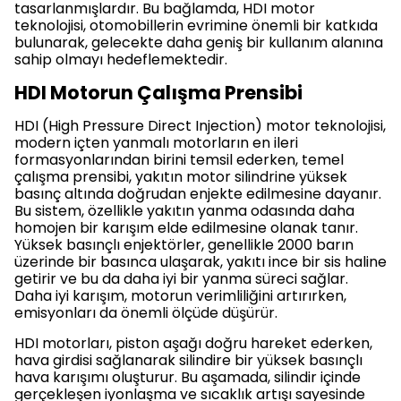
tasarlanmışlardır. Bu bağlamda, HDI motor
teknolojisi, otomo­billerin evrimine önemli bir katkıda
bulunarak, gelecekte daha geniş bir kullanım alanına
sahip olmayı hedeflemektedir.
HDI Motorun Çalışma Prensibi
HDI (High Pressure Direct Injection) motor teknolojisi,
modern içten yanmalı motorların en ileri
formasyonlarından birini temsil ederken, temel
çalışma prensibi, yakıtın motor silindrine yüksek
basınç altında doğrudan enjekte edilmesine dayanır.
Bu sistem, özellikle yakıtın yanma odasında daha
homojen bir karışım elde edilmesine olanak tanır.
Yüksek basınçlı enjektörler, genellikle 2000 barın
üzerinde bir basınca ulaşarak, yakıtı ince bir sis haline
getirir ve bu da daha iyi bir yanma süreci sağlar.
Daha iyi karışım, motorun verimliliğini artırırken,
emisyonları da önemli ölçüde düşürür.
HDI motorları, piston aşağı doğru hareket ederken,
hava girdisi sağlanarak silindire bir yüksek basınçlı
hava karışımı oluşturur. Bu aşamada, silindir içinde
gerçekleşen iyonlaşma ve sıcaklık artışı sayesinde