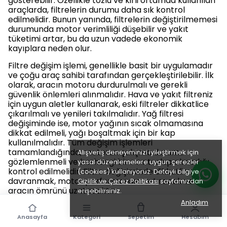
gösterebilir. Özellikle tozlu ve kirli ortamda kullanılan
araçlarda, filtrelerin durumu daha sık kontrol
edilmelidir. Bunun yanında, filtrelerin değiştirilmemesi
durumunda motor verimliliği düşebilir ve yakıt
tüketimi artar, bu da uzun vadede ekonomik
kayıplara neden olur.
Filtre değişim işlemi, genellikle basit bir uygulamadır
ve çoğu araç sahibi tarafından gerçekleştirilebilir. İlk
olarak, aracın motoru durdurulmalı ve gerekli
güvenlik önlemleri alınmalıdır. Hava ve yakıt filtreniz
için uygun aletler kullanarak, eski filtreler dikkatlice
çıkarılmalı ve yenileri takılmalıdır. Yağ filtresi
değişiminde ise, motor yağının sıcak olmamasına
dikkat edilmeli, yağı boşaltmak için bir kap
kullanılmalıdır. Tüm değişim işlemleri
tamamlandığında, motorun çalışma durumu
Alışveriş deneyiminizi iyileştirmek için
gözlemlenmeli ve herhangi bir sızıntı olup olmadığı
yasal düzenlemelere uygun çerezler
kontrol edilmelidir. Filtre değişiminde dikkatli ve titiz
(cookies) kullanıyoruz. Detaylı bilgiye
davranmak, motor performansını artıracak ve
Gizlilik ve Çerez Politikası
sayfamızdan
aracın ömrünü uzatacaktır.
erişebilirsiniz.
Anladım
Düzenli Kontroller
Anasayfa
Kategori
Sepetim
Hesabım