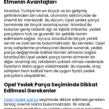
Etmenin Avantajları
İstanbul, Türkiye'nin en büyük ve en gelişmiş
şehirlerinden biri olarak, otomotiv sektöründe de
önemli bir merkezdir. Bu durum, Opel yedek parça
temininde de birçok avantaj sunar. İstanbul'da
bulunan geniş tedarik ağı ve lojistik imkanlar, yedek
parçaların hızlı ve güvenilir bir şekilde temin
edilmesini sağlar. Ayrıca, İstanbul'da birçok yetkili
servis ve özel servis bulunmaktadır. Bu servisler, Opel
araç sahiplerine profesyonel destek sunarak, yedek
parça değişiminde kaliteli hizmet almanızı sağlar.
İstanbul'da Opel yedek parça temin etmenin bir
diğer avantajı da, rekabetin yüksek olması nedeniyle
fiyatların daha uygun olabilmesidir. Bu sayede, araç
sahipleri hem kaliteli hem de uygun fiyatlı yedek
parçalara ulaşabilirler..
Opel Yedek Parça Seçiminde Dikkat
Edilmesi Gerekenler
Opel yedek parça
seçiminde dikkat edilmesi gereken
birkaç önemli nokta bulunmaktadır. İlk olarak,
aracınızın modeline ve üretim yılına uygun parçaları