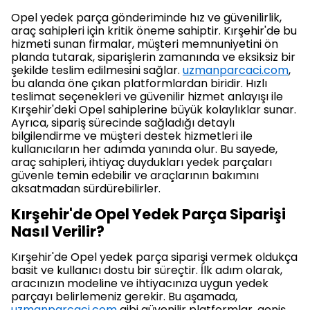
Opel yedek parça gönderiminde hız ve güvenilirlik,
araç sahipleri için kritik öneme sahiptir. Kırşehir'de bu
hizmeti sunan firmalar, müşteri memnuniyetini ön
planda tutarak, siparişlerin zamanında ve eksiksiz bir
şekilde teslim edilmesini sağlar.
uzmanparcaci.com
,
bu alanda öne çıkan platformlardan biridir. Hızlı
teslimat seçenekleri ve güvenilir hizmet anlayışı ile
Kırşehir'deki Opel sahiplerine büyük kolaylıklar sunar.
Ayrıca, sipariş sürecinde sağladığı detaylı
bilgilendirme ve müşteri destek hizmetleri ile
kullanıcıların her adımda yanında olur. Bu sayede,
araç sahipleri, ihtiyaç duydukları yedek parçaları
güvenle temin edebilir ve araçlarının bakımını
aksatmadan sürdürebilirler.
Kırşehir'de Opel Yedek Parça Siparişi
Nasıl Verilir?
Kırşehir'de Opel yedek parça siparişi vermek oldukça
basit ve kullanıcı dostu bir süreçtir. İlk adım olarak,
aracınızın modeline ve ihtiyacınıza uygun yedek
parçayı belirlemeniz gerekir. Bu aşamada,
uzmanparcaci.com
gibi güvenilir platformlar, geniş