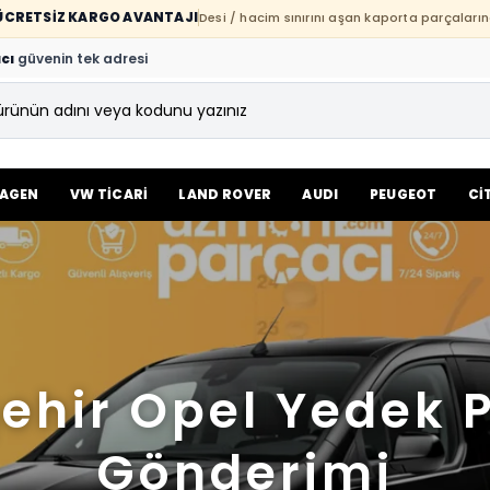
E ÜCRETSİZ KARGO AVANTAJI
Desi / hacim sınırını aşan kaporta parçaların
cı
güvenin tek adresi
AGEN
VW TİCARİ
LAND ROVER
AUDI
PEUGEOT
Cİ
ehir Opel Yedek 
Gönderimi