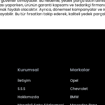
ar güvenilir olmayabilir. Bu nedenle, yedek parça satın alırk
ası yaparken, ürünün garanti kapsamı ve tedarikçi firmanın
mak faydalı olacaktır. Ayrıca, dönemsel kampanyalar ve i
ayabilir. Bu tür fırsatları takip ederek, kaliteli yedek parç
Kurumsal
Markalar
İletişim
Opel
S.S.S
Chevrolet
Hakkımızda
BMW