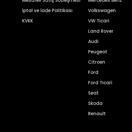
Mesafeli Satış Sözleşmesi
Mercedes Benz
İptal ve İade Politikası
Volkswagen
KVKK
VW Ticari
Land Rover
Audi
Peugeot
Citroen
Ford
Ford Ticari
Seat
Skoda
Renault