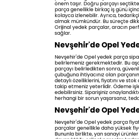
önem taşır. Doğru parçayı seçtikten 
parça genellikle birkaç iş günü için
kolayca izlenebilir. Ayrıca, tedarik
almak mümkündür. Bu süreçte dikkat
Orijinal yedek parçalar, aracın per
sağlar.
Nevşehir'de Opel Yedek
Nevşehir'de Opel yedek parça sipari
belirlemeniz gerekmektedir. Bu aş
parçayı belirledikten sonra, güvenili
çubuğuna ihtiyacınız olan parçanın
detaylı özelliklerini, fiyatını ve s
takip etmeniz yeterlidir. Ödeme işl
edebilirsiniz. Siparişiniz onaylandık
herhangi bir sorun yaşarsanız, tedar
Nevşehir'de Opel Yede
Nevşehir'de Opel yedek parça fiyatl
parçalar genellikle daha yüksek fiy
Bununla birlikte, yan sanayi ürünler