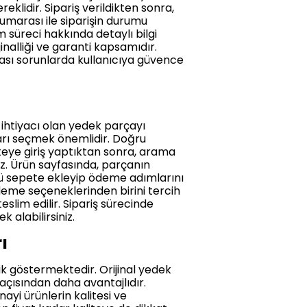
klidir. Sipariş verildikten sonra,
numarası ile siparişin durumu
m süreci hakkında detaylı bilgi
nalliği ve garanti kapsamıdır.
lası sorunlarda kullanıcıya güvence
 ihtiyacı olan yedek parçayı
arı seçmek önemlidir. Doğru
Siteye giriş yaptıktan sonra, arama
z. Ürün sayfasında, parçanın
rünü sepete ekleyip ödeme adımlarını
ödeme seçeneklerinden birini tercih
eslim edilir. Sipariş sürecinde
 alabilirsiniz.
ı
ik göstermektedir. Orijinal yedek
açısından daha avantajlıdır.
nayi ürünlerin kalitesi ve