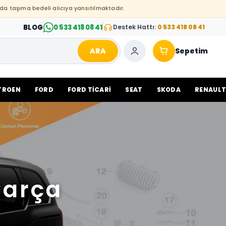
da taşıma bedeli alıcıya yansıtılmaktadır.
BLOG
0 533 418 08 41
Destek Hattı:
0 533 418 08 41
ARA
Sepetim
TROEN
FORD
FORD TİCARİ
SEAT
SKODA
RENAUL
Parça