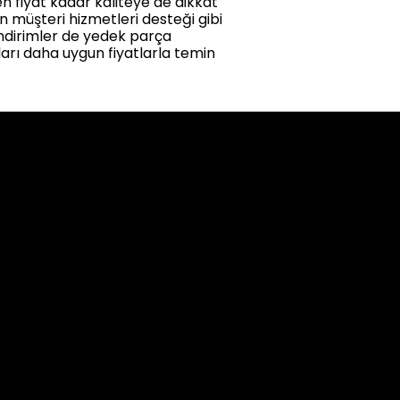
en fiyat kadar kaliteye de dikkat
 müşteri hizmetleri desteği gibi
ndirimler de yedek parça
aları daha uygun fiyatlarla temin