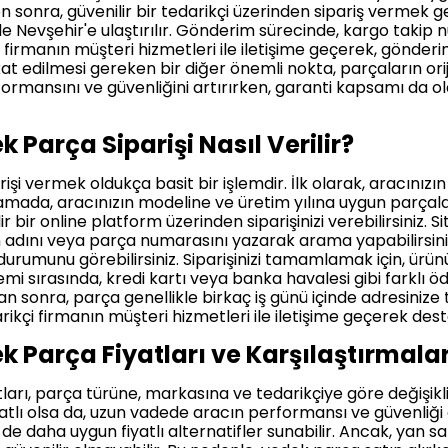
sonra, güvenilir bir tedarikçi üzerinden sipariş vermek gere
de Nevşehir'e ulaştırılır. Gönderim sürecinde, kargo takip 
çi firmanın müşteri hizmetleri ile iletişime geçerek, gönderi
 edilmesi gereken bir diğer önemli nokta, parçaların oriji
formansını ve güvenliğini artırırken, garanti kapsamı da o
 Parça Siparişi Nasıl Verilir?
şi vermek oldukça basit bir işlemdir. İlk olarak, aracınızın
amada, aracınızın modeline ve üretim yılına uygun parçal
r bir online platform üzerinden siparişinizi verebilirsiniz. 
 adını veya parça numarasını yazarak arama yapabilirsini
tok durumunu görebilirsiniz. Siparişinizi tamamlamak için, ü
emi sırasında, kredi kartı veya banka havalesi gibi farklı 
tan sonra, parça genellikle birkaç iş günü içinde adresinize t
ikçi firmanın müşteri hizmetleri ile iletişime geçerek destek
k Parça Fiyatları ve Karşılaştırmalar
arı, parça türüne, markasına ve tedarikçiye göre değişikl
atlı olsa da, uzun vadede aracın performansı ve güvenliği 
 de daha uygun fiyatlı alternatifler sunabilir. Ancak, yan sa