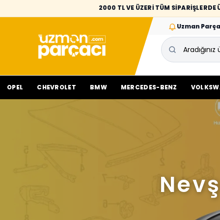
2000 TL VE ÜZERİ TÜM SİPARİŞLERD
Uzman Parça
OPEL
CHEVROLET
BMW
MERCEDES-BENZ
VOLKSW
Nevş