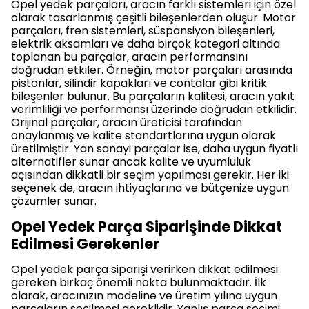
Opel yedek parçaları, aracın farklı sistemleri için özel
olarak tasarlanmış çeşitli bileşenlerden oluşur. Motor
parçaları, fren sistemleri, süspansiyon bileşenleri,
elektrik aksamları ve daha birçok kategori altında
toplanan bu parçalar, aracın performansını
doğrudan etkiler. Örneğin, motor parçaları arasında
pistonlar, silindir kapakları ve contalar gibi kritik
bileşenler bulunur. Bu parçaların kalitesi, aracın yakıt
verimliliği ve performansı üzerinde doğrudan etkilidir.
Orijinal parçalar, aracın üreticisi tarafından
onaylanmış ve kalite standartlarına uygun olarak
üretilmiştir. Yan sanayi parçalar ise, daha uygun fiyatlı
alternatifler sunar ancak kalite ve uyumluluk
açısından dikkatli bir seçim yapılması gerekir. Her iki
seçenek de, aracın ihtiyaçlarına ve bütçenize uygun
çözümler sunar.
Opel Yedek Parça Siparişinde Dikkat
Edilmesi Gerekenler
Opel yedek parça siparişi verirken dikkat edilmesi
gereken birkaç önemli nokta bulunmaktadır. İlk
olarak, aracınızın modeline ve üretim yılına uygun
parçaların seçilmesi gereklidir. Yanlış parça seçimi,