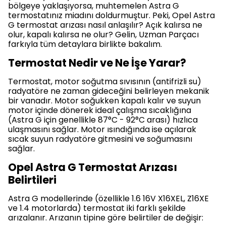
bölgeye yaklaşıyorsa, muhtemelen Astra G
termostatınız miadını doldurmuştur. Peki, Opel Astra
G termostat arızası nasıl anlaşılır? Açık kalırsa ne
olur, kapalı kalırsa ne olur? Gelin, Uzman Parçacı
farkıyla tüm detaylara birlikte bakalım.
Termostat Nedir ve Ne İşe Yarar?
Termostat, motor soğutma sıvısının (antifrizli su)
radyatöre ne zaman gideceğini belirleyen mekanik
bir vanadır. Motor soğukken kapalı kalır ve suyun
motor içinde dönerek ideal çalışma sıcaklığına
(Astra G için genellikle 87°C - 92°C arası) hızlıca
ulaşmasını sağlar. Motor ısındığında ise açılarak
sıcak suyun radyatöre gitmesini ve soğumasını
sağlar.
Opel Astra G Termostat Arızası
Belirtileri
Astra G modellerinde (özellikle 1.6 16V X16XEL, Z16XE
ve 1.4 motorlarda) termostat iki farklı şekilde
arızalanır. Arızanın tipine göre belirtiler de değişir: