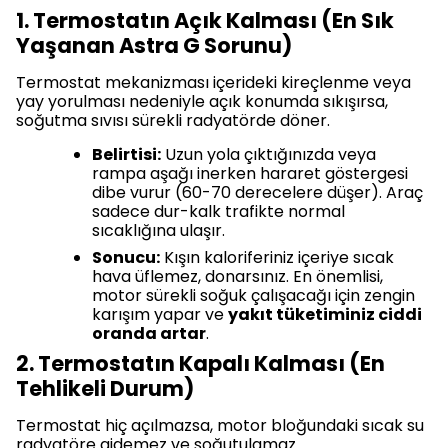
1. Termostatın Açık Kalması (En Sık
Yaşanan Astra G Sorunu)
Termostat mekanizması içerideki kireçlenme veya
yay yorulması nedeniyle açık konumda sıkışırsa,
soğutma sıvısı sürekli radyatörde döner.
Belirtisi:
Uzun yola çıktığınızda veya
rampa aşağı inerken hararet göstergesi
dibe vurur (60-70 derecelere düşer). Araç
sadece dur-kalk trafikte normal
sıcaklığına ulaşır.
Sonucu:
Kışın kaloriferiniz içeriye sıcak
hava üflemez, donarsınız. En önemlisi,
motor sürekli soğuk çalışacağı için zengin
karışım yapar ve
yakıt tüketiminiz ciddi
oranda artar
.
2. Termostatın Kapalı Kalması (En
Tehlikeli Durum)
Termostat hiç açılmazsa, motor bloğundaki sıcak su
radyatöre gidemez ve soğutulamaz.