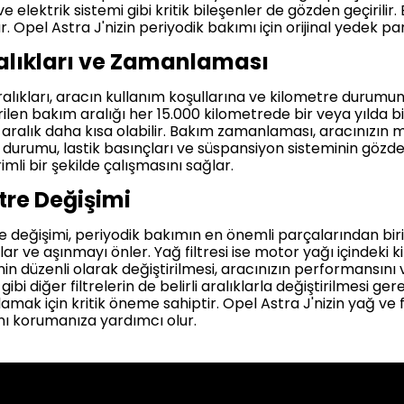
ve elektrik sistemi gibi kritik bileşenler de gözden geçirilir.
ar. Opel Astra J'nizin periyodik bakımı için orijinal yedek 
ralıkları ve Zamanlaması
alıkları, aracın kullanım koşullarına ve kilometre durumuna
ilen bakım aralığı her 15.000 kilometrede bir veya yılda bir
u aralık daha kısa olabilir. Bakım zamanlaması, aracınızın 
durumu, lastik basınçları ve süspansiyon sisteminin gözden g
imli bir şekilde çalışmasını sağlar.
ltre Değişimi
re değişimi, periyodik bakımın en önemli parçalarından birid
ve aşınmayı önler. Yağ filtresi ise motor yağı içindeki kir
nin düzenli olarak değiştirilmesi, aracınızın performansını 
si gibi diğer filtrelerin de belirli aralıklarla değiştirilmesi gere
k için kritik öneme sahiptir. Opel Astra J'nizin yağ ve filt
nı korumanıza yardımcı olur.