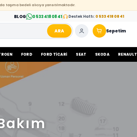
da taşıma bedeli alıcıya yansıtılmaktadır.
BLOG
0 533 418 08 41
Destek Hattı:
0 533 418 08 41
ARA
Sepetim
TROEN
FORD
FORD TİCARİ
SEAT
SKODA
RENAUL
 Bakım