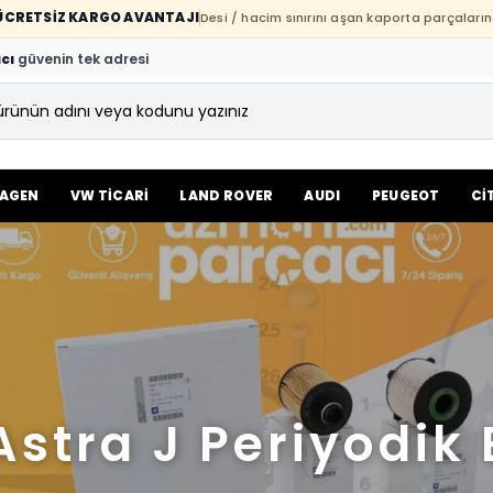
E ÜCRETSİZ KARGO AVANTAJI
Desi / hacim sınırını aşan kaporta parçaların
cı
güvenin tek adresi
AGEN
VW TİCARİ
LAND ROVER
AUDI
PEUGEOT
Cİ
Astra J Periyodik