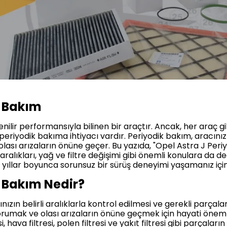
k Bakım
nilir performansıyla bilinen bir araçtır. Ancak, her araç g
i periyodik bakıma ihtiyacı vardır. Periyodik bakım, aracını
 olası arızaların önüne geçer. Bu yazıda, "Opel Astra J Per
ralıkları, yağ ve filtre değişimi gibi önemli konulara da değ
ıllar boyunca sorunsuz bir sürüş deneyimi yaşamanız için
k Bakım Nedir?
zın belirli aralıklarla kontrol edilmesi ve gerekli parçaları
rumak ve olası arızaların önüne geçmek için hayati önem 
hava filtresi, polen filtresi ve yakıt filtresi gibi parçaların