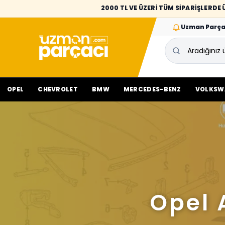
2000 TL VE ÜZERİ TÜM SİPARİŞLERD
Uzman Parça
OPEL
CHEVROLET
BMW
MERCEDES-BENZ
VOLKSW
Opel 