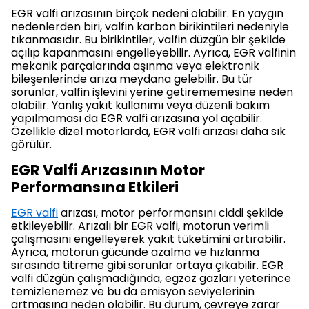
EGR valfi arızasının birçok nedeni olabilir. En yaygın
nedenlerden biri, valfin karbon birikintileri nedeniyle
tıkanmasıdır. Bu birikintiler, valfin düzgün bir şekilde
açılıp kapanmasını engelleyebilir. Ayrıca, EGR valfinin
mekanik parçalarında aşınma veya elektronik
bileşenlerinde arıza meydana gelebilir. Bu tür
sorunlar, valfin işlevini yerine getirememesine neden
olabilir. Yanlış yakıt kullanımı veya düzenli bakım
yapılmaması da EGR valfi arızasına yol açabilir.
Özellikle dizel motorlarda, EGR valfi arızası daha sık
görülür.
EGR Valfi Arızasının Motor
Performansına Etkileri
EGR valfi
arızası, motor performansını ciddi şekilde
etkileyebilir. Arızalı bir EGR valfi, motorun verimli
çalışmasını engelleyerek yakıt tüketimini artırabilir.
Ayrıca, motorun gücünde azalma ve hızlanma
sırasında titreme gibi sorunlar ortaya çıkabilir. EGR
valfi düzgün çalışmadığında, egzoz gazları yeterince
temizlenemez ve bu da emisyon seviyelerinin
artmasına neden olabilir. Bu durum, çevreye zarar