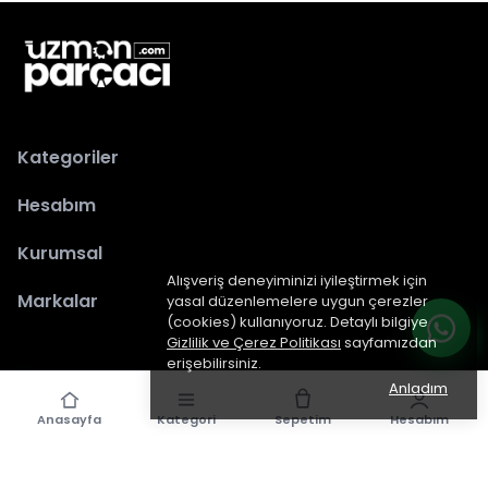
Kategoriler
Hesabım
Kurumsal
Alışveriş deneyiminizi iyileştirmek için
Markalar
yasal düzenlemelere uygun çerezler
(cookies) kullanıyoruz. Detaylı bilgiye
Gizlilik ve Çerez Politikası
sayfamızdan
erişebilirsiniz.
Anladım
Anasayfa
Kategori
Sepetim
Hesabım
epiked.com
tarafından dizayn edilmiştir.