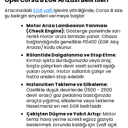
Aracınızdaki
EGR valfi
işlevini yitirdiğinde, Corsa B size
şu belirgin sinyalleri vermeye başlar:
Motor Arıza Lambasının Yanması
(Check Engine):
Gösterge panelinde sarı
renkli motor arıza lambası yanar. Cihaza
bağlandığında genellikle
P0400 (EGR Akış
Arızası)
kodu okunur.
Rölantide Dalgalanma ve Stop Etme:
Kırmızı ışıkta durduğunuzda veya araç
boşta çalışırken devir saati sürekli aşağı
yukarı oynar, motor sallantılı çalışır ve
hatta aniden stop edebilir.
Hızlanırken Tekleme ve Silkeleme:
Özellikle düşük devirlerde (1500 - 2500
devir arası) gaz pedalına bastığınızda
araçta yığılma, silkeleme veya tekleme
hissetmeniz en net EGR belirtisidir.
Çekişten Düşme ve Yakıt Artışı:
Motor
temiz hava yerine sürekli egzoz gazıyla
beslenmek zorunda kaldığı için (valf açık