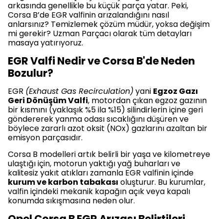
arkasında genellikle bu küçük parça yatar. Peki,
Corsa B’de EGR valfinin arızalandığını nasıl
anlarsınız? Temizlemek çözüm müdür, yoksa değişim
mi gerekir? Uzman Parçacı olarak tüm detayları
masaya yatırıyoruz.
EGR Valfi Nedir ve Corsa B'de Neden
Bozulur?
EGR
(Exhaust Gas Recirculation)
yani
Egzoz Gazı
Geri Dönüşüm Valfi
, motordan çıkan egzoz gazının
bir kısmını (yaklaşık %5 ila %15) silindirlerin içine geri
göndererek yanma odası sıcaklığını düşüren ve
böylece zararlı azot oksit (NOx) gazlarını azaltan bir
emisyon parçasıdır.
Corsa B modelleri artık belirli bir yaşa ve kilometreye
ulaştığı için, motorun yaktığı yağ buharları ve
kalitesiz yakıt atıkları zamanla EGR valfinin içinde
kurum ve karbon tabakası
oluşturur. Bu kurumlar,
valfin içindeki mekanik kapağın açık veya kapalı
konumda sıkışmasına neden olur.
Opel Corsa B EGR Arızası Belirtileri