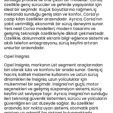
özellikle genç sürücüler ve şehirde yaşayanlar için
ideal bir seçimdir. Küçük boyutlarına rağmen, iç
mekanda sunduğu geniş alan ve konfor, Corsa'yı
cazip kılan özellikler arasındadır. Ayrıca, Corsa'nın
yakıt verimliliği, ekonomik bir sürüş deneyimi sunar.
Yeni nesil Corsa modelleri, modern tasarımı ve
gelişmiş teknolojik özellikleriyle dikkat çekmektedir.
Özellikle, dokunmatik ekranlı bilgi-eğlence sistemi ve
akıllı telefon entegrasyonu, sürüş keyfini artıran
unsurlar arasındadır.
Opel İnsignia
Opel İnsignia, markanın üst segment araçlarından
biri olarak lüks ve konforu bir arada sunar. Geniş iç
hacmi, kaliteli malzeme kullanımı ve üstün sürüş
dinamikleri ile İnsignia, uzun yolculuklar için
mükemmel bir seçimdir. İnsignia'nın güçlü motor
seçenekleri ve gelişmiş süspansiyon sistemi, sürüş
keyfini üst seviyeye taşır. Ayrıca, İnsignia'nın sunduğu
ileri teknoloji güvenlik sistemleri, sürücü ve yolcuların
güvenliğini en üst düzeyde sağlar. Bu özellikler
arasında, kör nokta uyarı sistemi, otomatik park
asistanı ve adaptif far sistemi bulunmaktadır.