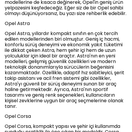
modellerine de kısaca değinerek, Opel'in geniş ürün
yelpazesini keşfedeceğiz. Eğer siz de bir Opel sahibi
olmayı düşünüyorsanız, bu yazı size rehberlik edebilir.
Opel Astra
Opel Astra, yıllardır kompakt sınıfın en çok tercih
edilen modellerinden biri olmuştur. Geniş iç hacmi,
konforlu sürüş deneyimi ve ekonomik yakıt tüketimi
ile dikkat çeken Astra, hem şehir içi hem de uzun
yolculuklar için ideal bir araçtır. Astra'nın en yeni
modelleri, gelişmiş güvenlik özellikleri ve modern
teknolojik donanımlarıyla sürücülerin beğenisini
kazanmaktadır. Özellikle, adaptif hız sabitleyici, şerit
takip asistanı ve acil fren sistemi gibi özellikler,
Astra'yı güvenli bir sürüş deneyimi sunan bir araç
haline getirmektedir. Ayrıca, Astra'nın sportif
tasarımı ve geniş renk seçenekleri, kullanıcıların
kişisel zevklerine uygun bir araç seçmelerine olanak
tanır.
Opel Corsa
Opel Corsa, kompakt yapısı ve şehir içi kullanımda
sunduğu pratiklik ile öne çıkan bir modeldir. Corsa,