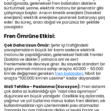
bastığınızda, geleneksel fren balataları disklere
sürtünmek yerine, elektrik motoru bir jeneratör gibi
çalışmaya başlar. Aracın kinetik enerjisini (hareket
enerjisini) elektrik enerjisine çevirerek bataryayı şarj
eder. Bu süreç, aracı doğal ve pürüzsüz bir şekilde
yavaşlatır.
Fren Ömrüne Etkisi:
Çok Daha Uzun Ömür:
Şehir içi trafiğindeki
yavaşlamaların büyük bir kısmı sadece elektrik
motoru ile yapıldığından, geleneksel hidrolik frenler
(balata ve diskler) yalnızca ani ve sert
frenlemelerde devreye girer. Bu sayede standart bir
içten yanmalı motora sahip araçta 40.000 - 50.000
km'de değişmesi gereken
fren balataları
, hibrit bir
araçta *100.000 km'nin üzerine* kadar dayanabilir.
Gizli Tehlike - Paslanma (Korozyon):
Fren sistemi
çok daha az kullanıldığı için "nasıl olsa aşınmıyor"
düşüncesi en büyük yanılgıdır. Özellikle kış aylarında,
yağmur ve yol tuzlarına maruz kalan fren diskleri, sık
kullanılmadıkları için üzerlerindeki pası atamazlar.
Zamanla bu pas tabakası diskin yüzeyini bozar ve