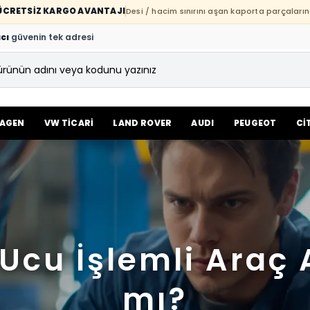
E ÜCRETSİZ KARGO AVANTAJI
Desi / hacim sınırını aşan kaporta parçaların
cı
güvenin tek adresi
AGEN
VW TİCARİ
LAND ROVER
AUDI
PEUGEOT
Cİ
Ucu İşlemli Araç 
mı?