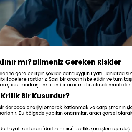
Alınır mı? Bilmeniz Gereken Riskler
lerine göre belirgin şekilde daha uygun fiyatlı ilanlarda sık
ibi ifadelere rastlarız. Şasi, bir aracın iskeletidir ve tüm t
men şasi ucunda işlem olan bir aracı satın almak mantıklı m
Kritik Bir Kusurdur?
n bir darbede enerjiyi emerek katlanmak ve çarpışmanın şid
rlanır. Bu bölgede yapılan onarımlar, aracı görsel olarak 
 hayat kurtaran "darbe emici" özellik, şasi işlem gördüğ