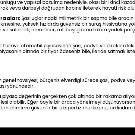
nluğu ve yapısal bozulma nedeniyle, olası bir ikinci kaza
rak veya darbeyi doğrudan kabine ileterek hayati risk olu
ızaları:
Şasi uçlarındaki milimetrik bir sapma bile aracı
mesine, yüksek hızlarda güvensiz bir sürüş hissiyatına yol 
r ve salıncak, amortisör, rot başı gibi ön takım yedek par
:
Türkiye otomobil piyasasında şasi, podye ve direklerdeki
piyasanın altında bir fiyat ödeseniz bile, ileride satmak is
genel tavsiyesi; bütçeniz elverdiği sürece şasi, podye veya
ası yönündedir.
cı piyasa değerinin gerçekten çok altında bir rakama alıy
elesi olabilir. Eğer böyle bir araca yönelmeyi düşünüyorsa
onanımlı ve güvenilir bir ekspertiz merkezine, ardından da