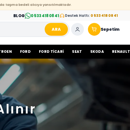
da taşıma bedeli alıcıya yansıtılmaktadır.
BLOG
0 533 418 08 41
Destek Hattı:
0 533 418 08 41
ARA
Sepetim
TROEN
FORD
FORD TİCARİ
SEAT
SKODA
RENAUL
Alınır