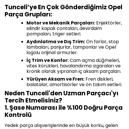
Tunceli’ye En Çok Gönderdiğimiz Opel
Parça Grupları:
Motor ve Mekanik Parçaları:
Enjektörler,
silindir kapak contaları, devirdaim
pompaları, triger setleri.
Aydınlatma ve Dış Trim:
Ön farlar, stop
lambaları, panjurlar, tamponlar ve Opel
logolu orijinal armürler.
İç Trim ve Konfor:
Cam açma düğmeleri,
vites körükleri, havalandırma ızgaraları ve
kronik olarak yıpranan iç aksam parçaları.
Yürüyen Aksam ve Fren:
Fren diskleri,
balatalar, amortisörler ve ön takım setleri.
Neden Tunceli'den Uzman Parçacı'yı
Tercih Etmelisiniz?
1. Şase Numarası ile %100 Doğru Parça
Kontrolü
Yedek parça alışverişlerinde en büyük korku, gelen