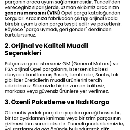
parçanın araca uyum sağlamamasıdır. Tunceli’den
vereceğiniz siparişlerde, uzman ekibimiz aracınızın
şase numarasını (VIN)
Opel parça kataloğundan
sorgular. Aracınıza fabrikadan çıktığı orijinal kodla
birebir uyumlu olan parça tespit edilir ve paketlenir.
Böylece "parça uymadı, geri gönder" derdinden
kurtulursunuz.
2. Orijinal ve Kaliteli Muadil
Seçenekleri
Bütçenize göre isterseniz GM (General Motors) ve
PSA orijinal Opel parçalarını, isterseniz kalitesi
dünyaca kanıtlanmış Bosch, Lemförder, Sachs, Luk
gibi lider üreticilerin muadil ürünlerini tercih
edebilirsiniz. Sitemizde hiçbir zaman kalitesiz,
markasız veya güvensiz ürünlere yer verilmez.
3. Özenli Paketleme ve Hızlı Kargo
Otomotiv yedek parçaları yapıları gereği hassastır;
bir far ayaklarının kırılması veya bir trim parçasının
çizilmesi tüm süreci aksatır. Tunceli gönderilerimizde,
yol şartlarını da göz önünde bulundurarak
çift