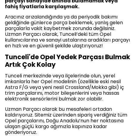
parçayı sanayide anında bulamamak veya
fahiş fiyatlarla karşılaşmak.
Aracınız arızalandığında ya da periyodik bakımı
geldiğinde günlerce parça beklemek, yanlış gelen
parçalarla vakit kaybetmek zorunda değilsiniz.
Uzman Parçacı olarak, Tunceli’deki tüm Opel
kullanıcılarına ve sanayi ustalarına aradıkları parçayı
en hızlı ve en güvenli şekilde ulaştırıyoruz!
Tunceli'de Opel Yedek Parçası Bulmak
Artık Çok Kolay
Tunceli merkezinde veya ilçelerinde olun, yerel
imkanlarla her Opel modelinin (özellikle eski nesil
Astra F/G veya yeni nesil Crossland/Mokka gibi) iç
trim parçalarını, motor bileşenlerini veya hassas
elektronik sensörlerini bulmak zor olabilir.
Uzman Parçacı olarak bu mesafeleri ortadan
kaldırıyoruz. Sitemiz üzerinden sipariş verdiğiniz tüm
Opel parçalarını, Doğu Anadolu’nun her noktasına
ulaşan güçlü kargo ağımızla kapınıza kadar
gönderiyoruz.