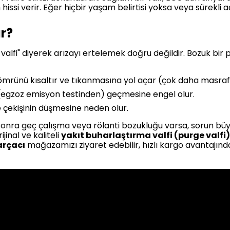
 hissi verir. Eğer hiçbir yaşam belirtisi yoksa veya sürekli
ur?
alfi" diyerek arızayı ertelemek doğru değildir. Bozuk bir p
mrünü kısaltır ve tıkanmasına yol açar (çok daha masraflı 
egzoz emisyon testinden) geçmesine engel olur.
çekişinin düşmesine neden olur.
 sonra geç çalışma veya rölanti bozukluğu varsa, sorun büyük
inal ve kaliteli
yakıt buharlaştırma valfi (purge valfi) 
rçacı
mağazamızı ziyaret edebilir, hızlı kargo avantajında