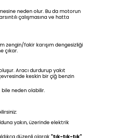
ilmesine neden olur. Bu da motorun
rsıntılı çalışmasına ve hatta
m zengin/fakir karışım dengesizliği
e çıkar.
oluşur. Aracı durdurup yakıt
evresinde keskin bir çiğ benzin
ile neden olabilir.
irsiniz:
duna yakın, üzerinde elektrik
aldıkça düzenli olarak
"tık-tık-tık"