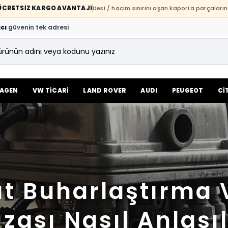
E ÜCRETSİZ KARGO AVANTAJI
Desi / hacim sınırını aşan kaporta parçaların
cı
güvenin tek adresi
AGEN
VW TİCARİ
LAND ROVER
AUDI
PEUGEOT
Cİ
ıt Buharlaştırma V
ızası Nasıl Anlaşıl