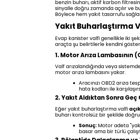
benzin buharı, aktif karbon filtresi
sinyalle doğru zamanda açılır ve b
Böylece hem yakıt tasarrufu sağlan
Yakıt Buharlaştırma Val
Evap kanister valfi genellikle iki şek
araçta şu belirtilerle kendini gösteri
1. Motor Arıza Lambasının 
Valf arızalandığında veya sistemde
motor arıza lambasını yakar.
Aracınızı OBD2 arıza tesp
hata kodları ile karşılaşırs
2. Yakıt Aldıktan Sonra Geç 
Eğer yakıt buharlaştırma valfi
açı
buharı kontrolsüz bir şekilde doğr
Sonuç:
Motor adeta "yakı
basar ama bir türlü çalı