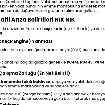
nde (kanister) toplanır. Yakıt buharlaştırma valfi, motor k
u biriken yakıt buharının emme manifolduna emilerek moto
ır hem de doğaya zararlı gazların salınımı engellenir.
fi Arıza Belirtileri NIK NIK
ilde arızalanır: Ya sürekli
açık kalır
(açık kilitlenir) ya da s
r:
(Check Engine) Yanması
 bir sızıntı algılandığında, aracın beyni (ECU) bunu anın
it cihazına bağladığınızda genellikle
P0441, P0443, P04
ınız.
Çalışma Zorluğu (En Net Belirti)
k konumda takılı kaldıysa
, depoya yeni yakıt doldurdu
udan emme manifolduna ve silindirlere dolar.
ta boğulur" (zengin karışım). Bu yüzden akaryakıt istas
şmaz, birkaç denemeden veya gaza basılı tutarak marş yapt