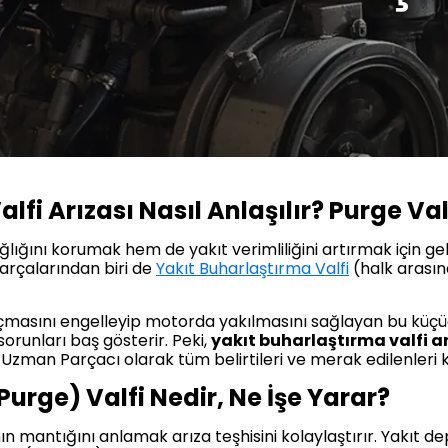
fi Arızası Nasıl Anlaşılır? Purge Valfi
ığını korumak hem de yakıt verimliliğini artırmak için ge
parçalarından biri de
Yakıt Buharlaştırma Valfi
(halk arasın
açmasını engelleyip motorda yakılmasını sağlayan bu küçü
orunları baş gösterir. Peki,
yakıt buharlaştırma valfi arı
? Uzman Parçacı olarak tüm belirtileri ve merak edilenleri 
urge) Valfi Nedir, Ne İşe Yarar?
mantığını anlamak arıza teşhisini kolaylaştırır. Yakıt d