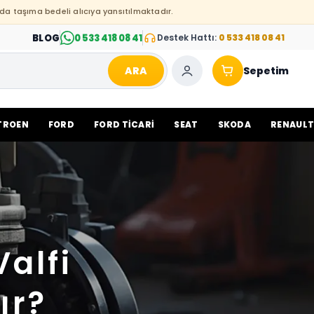
da taşıma bedeli alıcıya yansıtılmaktadır.
BLOG
0 533 418 08 41
Destek Hattı:
0 533 418 08 41
ARA
Sepetim
TROEN
FORD
FORD TİCARİ
SEAT
SKODA
RENAUL
alfi
ır?