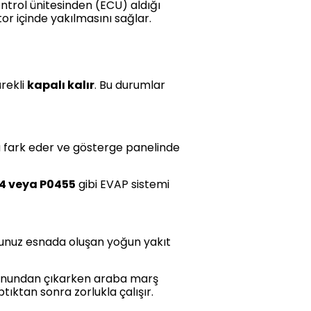
ontrol ünitesinden (ECU) aldığı
r içinde yakılmasını sağlar.
ürekli
kapalı kalır
. Bu durumlar
da fark eder ve gösterge panelinde
44 veya P0455
gibi EVAP sistemi
ğunuz esnada oluşan yoğun yakıt
yonundan çıkarken araba marş
ıktan sonra zorlukla çalışır.