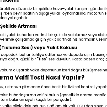
 Tekleme
sürekli ve düzensiz bir şekilde hava-yakıt karışımı gönder
ışırken devir saatinin aşağı yukarı oynamasına, motorun sa
ne yol açabilir.
n Şekilde Artması
i yakıt buharları verimli bir şekilde yakılamaz veya siste
rimle çalışamadığı için yakıt sarfiyatınız normalin üzerin
Tıslama Sesi) veya Yakıt Kokusu
sa, depodaki buhar tahliye edilemez ve depoda aşırı basınç 
rıya doğru güçlü bir
"fıss"
sesi duyulur. Hatta bazen araç ç
 vakum oluşarak yakıt deposunun içeri doğru büzüşmesine b
rma Valfi Testi Nasıl Yapılır?
 ustanıza gitmeden önce basit bir fiziksel kontrol yapabil
akıt buharlaştırma valfini bulun (genellikle emme manifol
ortum bulunan siyah küçük bir parçadır).
n valfe elinizi dokundurun. Sağlam bir valf, ECU’dan sinyal 