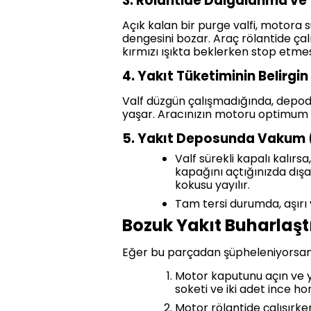
3. Rölantide Dalgalanma ve
Açık kalan bir purge valfi, motora 
dengesini bozar. Araç rölantide çal
kırmızı ışıkta beklerken stop etmesi
4. Yakıt Tüketiminin Belirgi
Valf düzgün çalışmadığında, depodak
yaşar. Aracınızın motoru optimum ve
5. Yakıt Deposunda Vakum (
Valf sürekli kapalı kalır
kapağını açtığınızda dışa
kokusu yayılır.
Tam tersi durumda, aşırı
Bozuk Yakıt Buharlaştı
Eğer bu parçadan şüpheleniyorsanız,
Motor kaputunu açın ve y
soketi ve iki adet ince h
Motor rölantide çalışırke