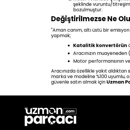
şeklinde vuruntu/titreşim
bozulmuştur.
Değiştirilmezse Ne Ol
"Aman canım, altı üstü bir emisyon v
yapmak;
Katalitik konvertörün
ö
Aracınızın muayeneden (
Motor performansının ve 
Aracınızda özellikle yakıt aldıktan
marka ve modeline %100 uyumlu, orij
güvenle satın almak için
Uzman Pa