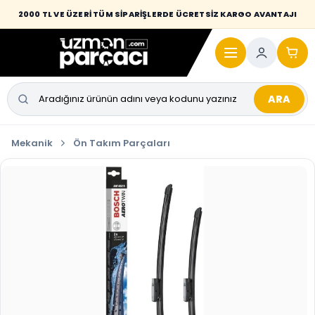
Desi / hacim sınırını aşan kaporta parçalarında taşıma bedeli alıcıya
2000 TL VE ÜZERİ TÜM SİPARİŞLERDE ÜCRETSİZ KARGO AVANTAJI
yansıtılmaktadır.
ARA
Mekanik
Ön Takım Parçaları