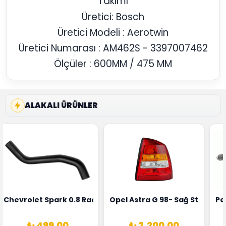
Takımı
Üretici: Bosch
Üretici Modeli : Aerotwin
Üretici Numarası : AM462S - 3397007462
Ölçüler : 600MM / 475 MM
ALAKALI ÜRÜNLER
rka 1628HN-0258010081
 Şarj Alternatörü Valeo Marka 05E903018G
Chevrolet Spark 0.8 Radyatör Üst Hortumu Rapro Marka 
Opel Astra G 98- Sağ Stop La
Pe
₺ 499.00
₺ 2,200.00