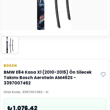
BOSCH
BMW E84 Kasa X1 (2010-2015) Ön Silecek
Takımı Bosch Aerotwin AM462S -
3397007462
Ürün Kodu
:
3397007462 - x1
₺ 1,076.42