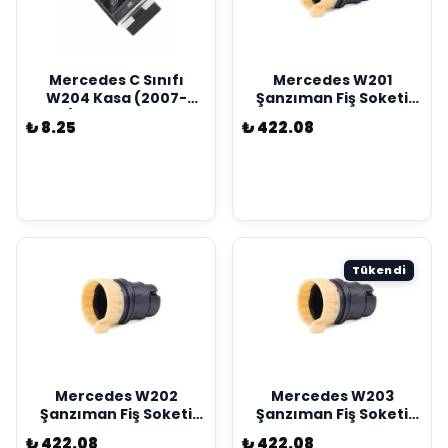
Mercedes C Sınıfı
Mercedes W201
W204 Kasa (2007-
Şanzıman Fiş Soketi
2013) C180 CDI - C200
Kostal Marka
₺ 8.25
₺ 422.08
CDI – C 200 d Ön Cam
A2035400253
Açma Şalteri Sol Kostal
Marka
A20490554029107
Tükendi
Mercedes W202
Mercedes W203
Şanzıman Fiş Soketi
Şanzıman Fiş Soketi
Kostal Marka
Kostal Marka
₺ 422.08
₺ 422.08