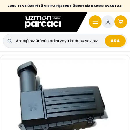
Desi / hacim sınırını aşan kaporta parçalarında taşıma bedeli alıcıya
2000 TL VE ÜZERİ TÜM SİPARİŞLERDE ÜCRETSİZ KARGO AVANTAJI
yansıtılmaktadır.
ARA