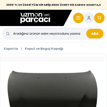
Desi / hacim sınırını aşan kaporta parçalarında taşıma bedeli alıcıya
2000 TL VE ÜZERİ TÜM SİPARİŞLERDE ÜCRETSİZ KARGO AVANTAJI
yansıtılmaktadır.
ARA
Kaporta
Kaput ve Bagaj Kapağı