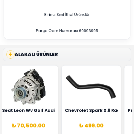
Birinci Sınıf İthal Üründür
Parça Oem Numarası 60693995
ALAKALI ÜRÜNLER
5T3
 Oksijen Sensörü Bosch Marka 1628HN-0258010081
Seat Leon Wv Golf Audi A3 Şarj Alternatörü Valeo Marka 
Chevrolet Spark 0.8 Radyatör
Pe
₺ 70,500.00
₺ 499.00