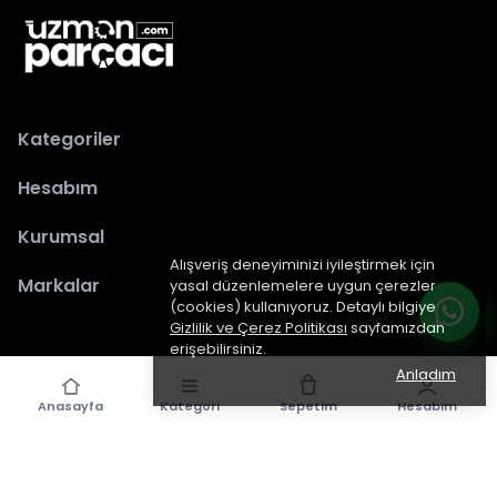
Kategoriler
Hesabım
Kurumsal
Alışveriş deneyiminizi iyileştirmek için
Markalar
yasal düzenlemelere uygun çerezler
(cookies) kullanıyoruz. Detaylı bilgiye
Gizlilik ve Çerez Politikası
sayfamızdan
erişebilirsiniz.
Anladım
Anasayfa
Kategori
Sepetim
Hesabım
epiked.com
tarafından dizayn edilmiştir.