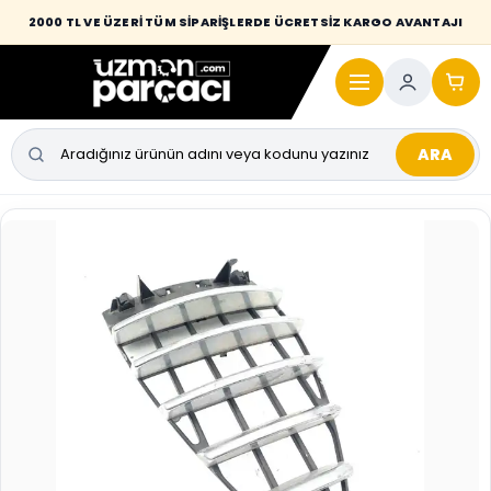
Desi / hacim sınırını aşan kaporta parçalarında taşıma bedeli alıcıya
2000 TL VE ÜZERİ TÜM SİPARİŞLERDE ÜCRETSİZ KARGO AVANTAJI
yansıtılmaktadır.
ARA