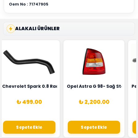
Oem No :
71747905
ALAKALI ÜRÜNLER
rka 1628HN-0258010081
 Şarj Alternatörü Valeo Marka 05E903018G
Chevrolet Spark 0.8 Radyatör Üst Hortumu Rapro Marka 
Opel Astra G 98- Sağ Stop La
Pe
₺ 499.00
₺ 2,200.00
Sepete Ekle
Sepete Ekle