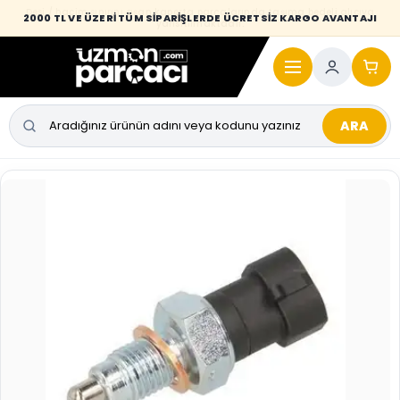
Desi / hacim sınırını aşan kaporta parçalarında taşıma bedeli alıcıya
2000 TL VE ÜZERİ TÜM SİPARİŞLERDE ÜCRETSİZ KARGO AVANTAJI
yansıtılmaktadır.
ARA