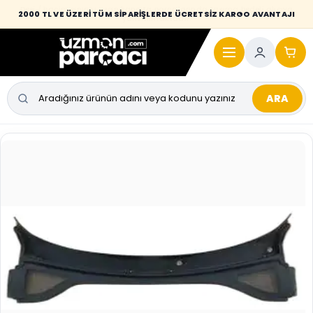
Desi / hacim sınırını aşan kaporta parçalarında taşıma bedeli alıcıya
2000 TL VE ÜZERİ TÜM SİPARİŞLERDE ÜCRETSİZ KARGO AVANTAJI
yansıtılmaktadır.
ARA