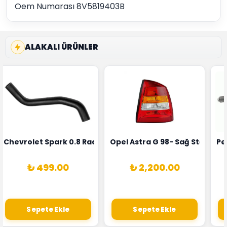
Oem Numarası 8V5819403B
ALAKALI ÜRÜNLER
rka 1628HN-0258010081
 Şarj Alternatörü Valeo Marka 05E903018G
Chevrolet Spark 0.8 Radyatör Üst Hortumu Rapro Marka 
Opel Astra G 98- Sağ Stop La
Pe
₺ 499.00
₺ 2,200.00
Sepete Ekle
Sepete Ekle