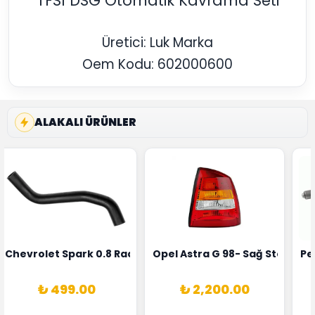
TFSI DSG Otomatik Kavrama Seti
Üretici: Luk Marka
Oem Kodu: 602000600
ALAKALI ÜRÜNLER
rka 1628HN-0258010081
 Şarj Alternatörü Valeo Marka 05E903018G
Chevrolet Spark 0.8 Radyatör Üst Hortumu Rapro Marka 
Opel Astra G 98- Sağ Stop La
Pe
₺ 499.00
₺ 2,200.00