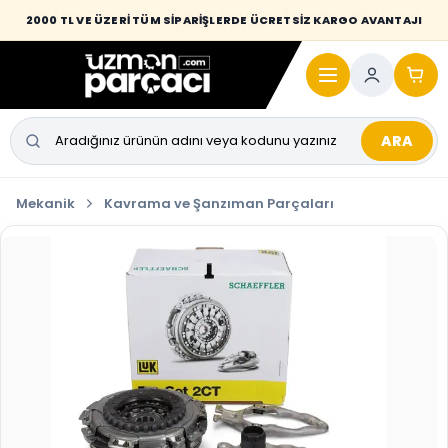
Desi / hacim sınırını aşan kaporta parçalarında taşıma bedeli alıcıya
2000 TL VE ÜZERİ TÜM SİPARİŞLERDE ÜCRETSİZ KARGO AVANTAJI
yansıtılmaktadır.
ARA
Mekanik
Kavrama ve Şanzıman Parçaları