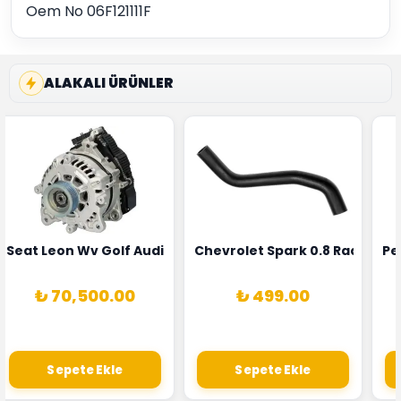
Oem No 06F121111F
ALAKALI ÜRÜNLER
5T3
 Oksijen Sensörü Bosch Marka 1628HN-0258010081
Seat Leon Wv Golf Audi A3 Şarj Alternatörü Valeo Marka 
Chevrolet Spark 0.8 Radyatör
Pe
₺ 70,500.00
₺ 499.00
Sepete Ekle
Sepete Ekle