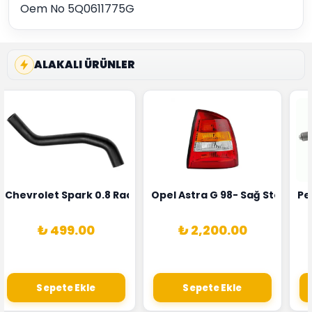
Oem No 5Q0611775G
ALAKALI ÜRÜNLER
rka 1628HN-0258010081
 Şarj Alternatörü Valeo Marka 05E903018G
Chevrolet Spark 0.8 Radyatör Üst Hortumu Rapro Marka 
Opel Astra G 98- Sağ Stop La
Pe
₺ 499.00
₺ 2,200.00
Sepete Ekle
Sepete Ekle