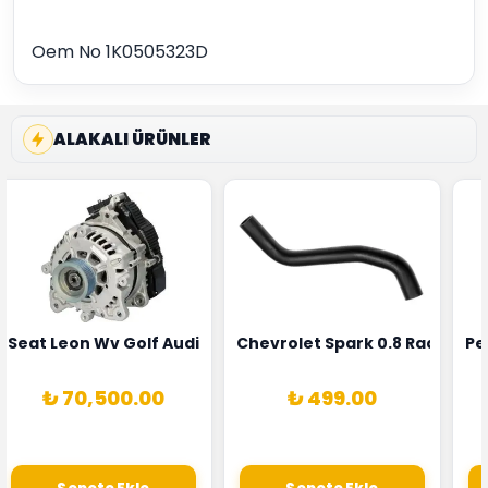
Oem No 1K0505323D
ALAKALI ÜRÜNLER
5T3
 Oksijen Sensörü Bosch Marka 1628HN-0258010081
Seat Leon Wv Golf Audi A3 Şarj Alternatörü Valeo Marka 
Chevrolet Spark 0.8 Radyatör
Pe
₺ 70,500.00
₺ 499.00