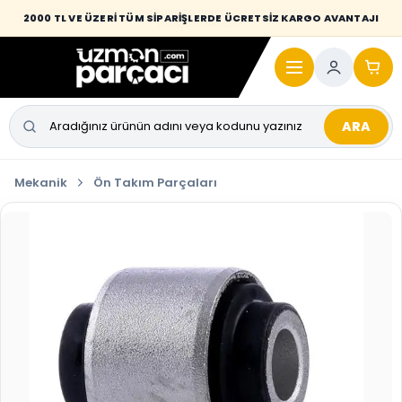
Desi / hacim sınırını aşan kaporta parçalarında taşıma bedeli alıcıya
2000 TL VE ÜZERİ TÜM SİPARİŞLERDE ÜCRETSİZ KARGO AVANTAJI
yansıtılmaktadır.
ARA
Mekanik
Ön Takım Parçaları