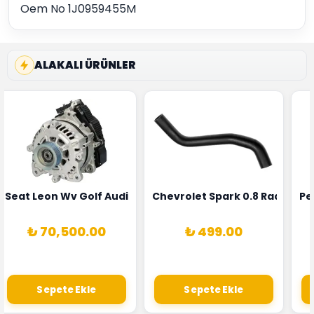
Oem No 1J0959455M
ALAKALI ÜRÜNLER
5T3
 Oksijen Sensörü Bosch Marka 1628HN-0258010081
Seat Leon Wv Golf Audi A3 Şarj Alternatörü Valeo Marka 
Chevrolet Spark 0.8 Radyatör
Pe
₺ 70,500.00
₺ 499.00
Sepete Ekle
Sepete Ekle