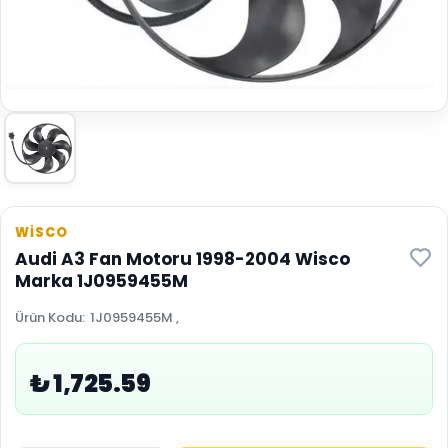
WİSCO
Audi A3 Fan Motoru 1998-2004 Wisco
Marka 1J0959455M
Ürün Kodu
:
1J0959455M ,
₺ 1,725.59