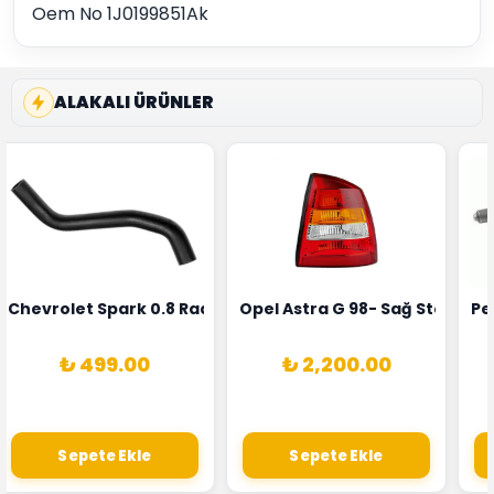
Oem No 1J0199851Ak
ALAKALI ÜRÜNLER
rka 1628HN-0258010081
 Şarj Alternatörü Valeo Marka 05E903018G
Chevrolet Spark 0.8 Radyatör Üst Hortumu Rapro Marka 
Opel Astra G 98- Sağ Stop La
Pe
₺ 499.00
₺ 2,200.00
Sepete Ekle
Sepete Ekle