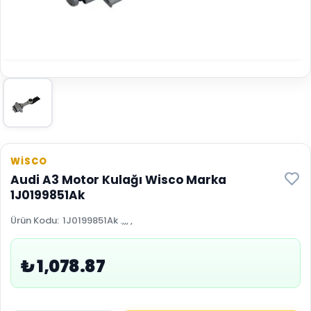
WİSCO
Audi A3 Motor Kulağı Wisco Marka
1J0199851Ak
Ürün Kodu
:
1J0199851Ak .,,, ,
₺ 1,078.87