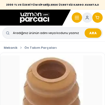
Desi / hacim sınırını aşan kaporta parçalarında taşıma bedeli alıcıya
2000 TL VE ÜZERİ TÜM SİPARİŞLERDE ÜCRETSİZ KARGO AVANTAJI
yansıtılmaktadır.
ARA
Mekanik
Ön Takım Parçaları