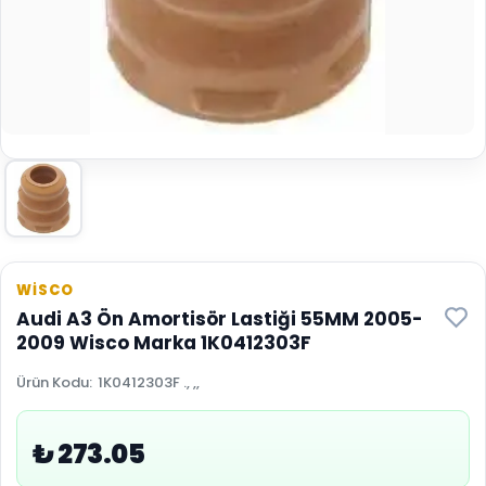
WİSCO
Audi A3 Ön Amortisör Lastiği 55MM 2005-
2009 Wisco Marka 1K0412303F
Ürün Kodu
:
1K0412303F ., ,,
₺ 273.05