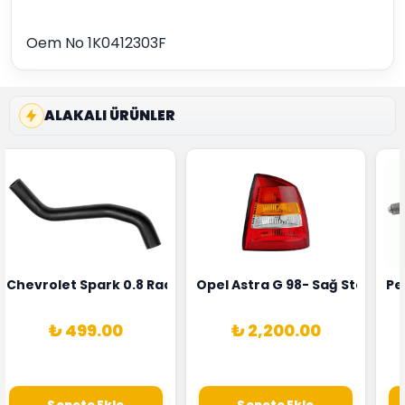
Oem No 1K0412303F
ALAKALI ÜRÜNLER
rka 1628HN-0258010081
 Şarj Alternatörü Valeo Marka 05E903018G
Chevrolet Spark 0.8 Radyatör Üst Hortumu Rapro Marka 
Opel Astra G 98- Sağ Stop La
Pe
₺ 499.00
₺ 2,200.00