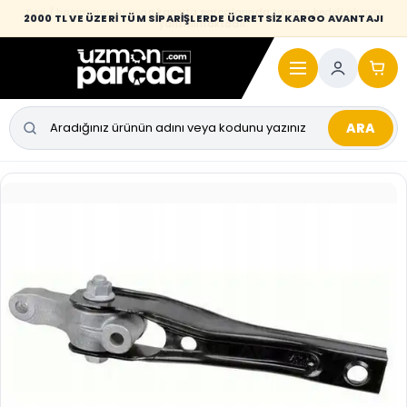
Desi / hacim sınırını aşan kaporta parçalarında taşıma bedeli alıcıya
2000 TL VE ÜZERİ TÜM SİPARİŞLERDE ÜCRETSİZ KARGO AVANTAJI
yansıtılmaktadır.
ARA