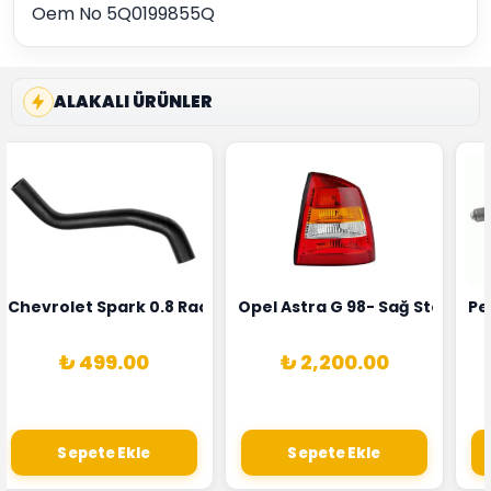
Oem No 5Q0199855Q
ALAKALI ÜRÜNLER
rka 1628HN-0258010081
 Şarj Alternatörü Valeo Marka 05E903018G
Chevrolet Spark 0.8 Radyatör Üst Hortumu Rapro Marka 
Opel Astra G 98- Sağ Stop La
Pe
₺ 499.00
₺ 2,200.00
Sepete Ekle
Sepete Ekle