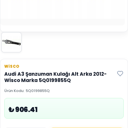
WİSCO
Audi A3 Şanzuman Kulağı Alt Arka 2012-
Wİsco Marka 5Q0199855Q
Ürün Kodu
:
5Q0199855Q
₺ 906.41