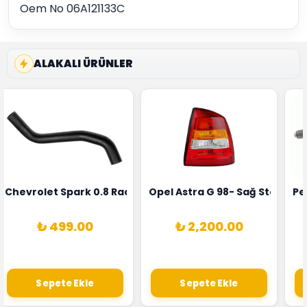
Oem No 06A121133C
ALAKALI ÜRÜNLER
rka 1628HN-0258010081
 Şarj Alternatörü Valeo Marka 05E903018G
Chevrolet Spark 0.8 Radyatör Üst Hortumu Rapro Marka 
Opel Astra G 98- Sağ Stop La
Pe
₺ 499.00
₺ 2,200.00
Sepete Ekle
Sepete Ekle