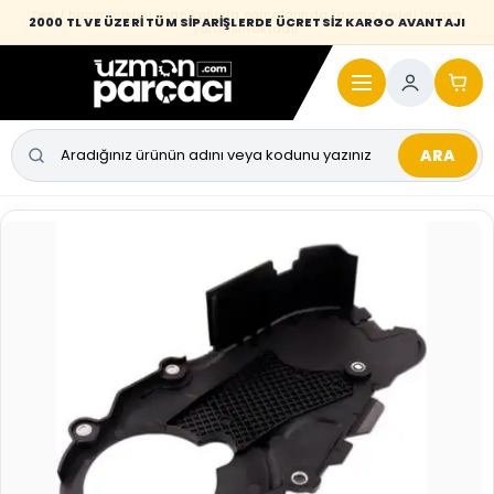
Desi / hacim sınırını aşan kaporta parçalarında taşıma bedeli alıcıya
2000 TL VE ÜZERİ TÜM SİPARİŞLERDE ÜCRETSİZ KARGO AVANTAJI
yansıtılmaktadır.
ARA