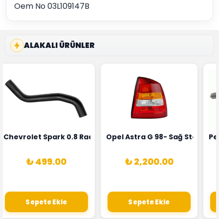
Oem No 03L109147B
ALAKALI ÜRÜNLER
rka 1628HN-0258010081
 Şarj Alternatörü Valeo Marka 05E903018G
Chevrolet Spark 0.8 Radyatör Üst Hortumu Rapro Marka 
Opel Astra G 98- Sağ Stop La
Pe
₺ 499.00
₺ 2,200.00
Sepete Ekle
Sepete Ekle