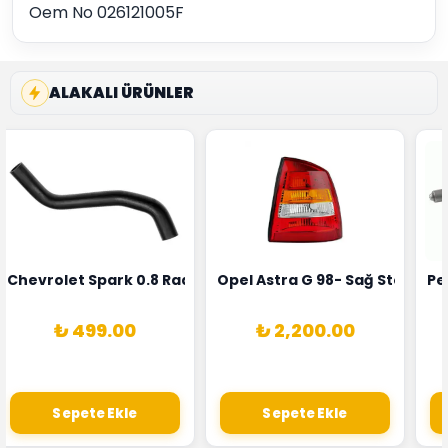
Oem No 026121005F
ALAKALI ÜRÜNLER
rka 1628HN-0258010081
 Şarj Alternatörü Valeo Marka 05E903018G
Chevrolet Spark 0.8 Radyatör Üst Hortumu Rapro Marka 
Opel Astra G 98- Sağ Stop La
Pe
₺ 499.00
₺ 2,200.00
Sepete Ekle
Sepete Ekle