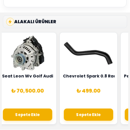
ALAKALI ÜRÜNLER
5T3
 Oksijen Sensörü Bosch Marka 1628HN-0258010081
Seat Leon Wv Golf Audi A3 Şarj Alternatörü Valeo Marka 
Chevrolet Spark 0.8 Radyatör
Pe
₺ 70,500.00
₺ 499.00
Sepete Ekle
Sepete Ekle