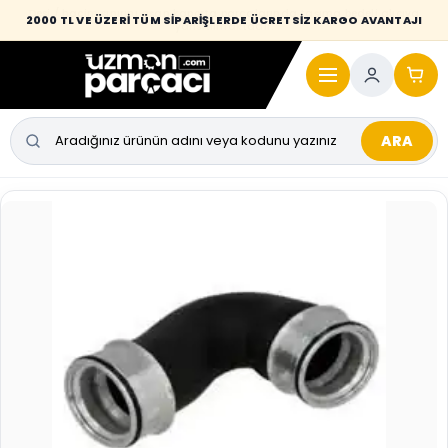
Desi / hacim sınırını aşan kaporta parçalarında taşıma bedeli alıcıya
2000 TL VE ÜZERİ TÜM SİPARİŞLERDE ÜCRETSİZ KARGO AVANTAJI
yansıtılmaktadır.
ARA