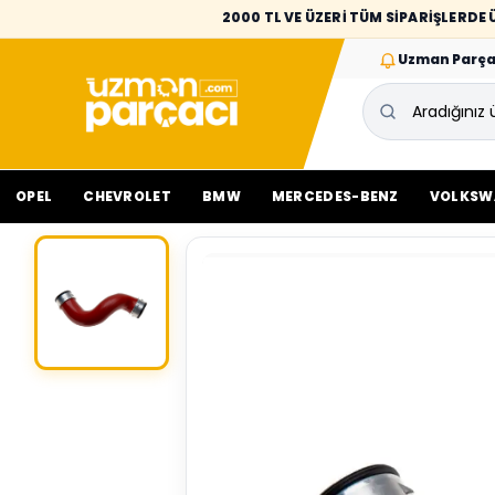
2000 TL VE ÜZERİ TÜM SİPARİŞLERD
Uzman Parça
OPEL
CHEVROLET
BMW
MERCEDES-BENZ
VOLKSW