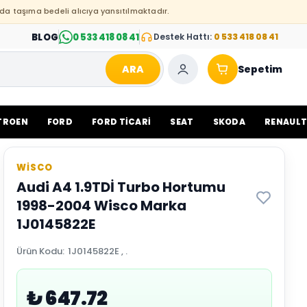
da taşıma bedeli alıcıya yansıtılmaktadır.
BLOG
0 533 418 08 41
Destek Hattı:
0 533 418 08 41
ARA
Sepetim
TROEN
FORD
FORD TİCARİ
SEAT
SKODA
RENAUL
WİSCO
Audi A4 1.9TDİ Turbo Hortumu
1998-2004 Wisco Marka
1J0145822E
Ürün Kodu
:
1J0145822E , .
₺ 647.72