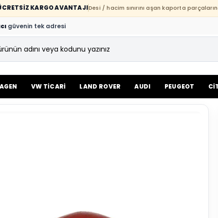
E ÜCRETSİZ KARGO AVANTAJI
Desi / hacim sınırını aşan kaporta parçaların
cı
güvenin tek adresi
AGEN
VW TİCARİ
LAND ROVER
AUDI
PEUGEOT
Cİ