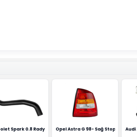
0258010081
ernatörü Valeo Marka 05E903018G
olet Spark 0.8 Radyatör Üst Hortumu Rapro Marka 9659146
Opel Astra G 98- Sağ Stop Lambas
Audi