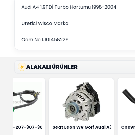
Audi A4 1.9TDİ Turbo Hortumu 1998-2004
Üretici Wisco Marka
Oem No 1J0145822E
ALAKALI ÜRÜNLER
4
 Maher Marka 0515T3
t 206-207-307-308 Oksijen Sensörü Bosch Marka 1628HN-
Seat Leon Wv Golf Audi A3 Şarj Alt
Chevr